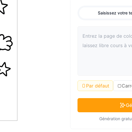
Saisissez votre t
Par défaut
Carr
Gé
Génération gratui