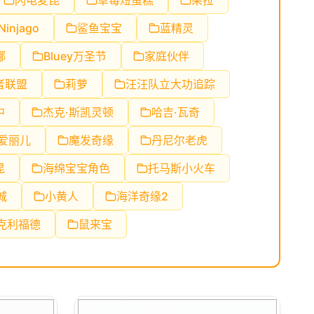
闪电麦昆
草莓短蛋糕
朵拉
Ninjago
鲨鱼宝宝
蓝精灵
娜
Bluey万圣节
家庭伙伴
者联盟
莉萝
汪汪队立大功追踪
中
杰克·斯凯灵顿
哈吉·瓦奇
爱丽儿
魔发奇缘
丹尼尔老虎
昆
海绵宝宝角色
托马斯小火车
城
小黄人
海洋奇缘2
克利福德
鼠来宝