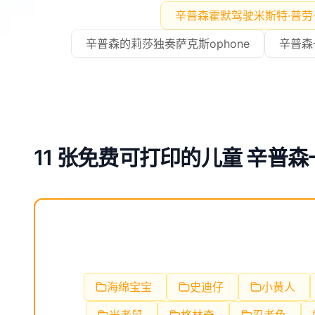
辛普森霍默驾驶米斯特·普劳
辛普森的莉莎独奏萨克斯ophone
辛普森
11 张免费可打印的儿童 辛普森
海绵宝宝
史迪仔
小黄人