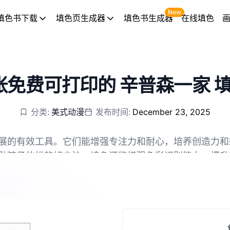
New
填色书下载
填色页生成器
填色书生成器
在线填色
 张免费可打印的 辛普森一家 
分类:
美式动漫
发布时间:
December 23, 2025
展的有效工具。它们能增强专注力和耐心，培养创造力和
助孩子放松的好方法。填色还能增强色彩识别能力，提升
和 PNG。
美好时光、增进亲子关系的纽带。