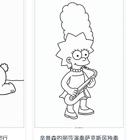
爬行
辛普森的丽莎演奏萨克斯风独奏