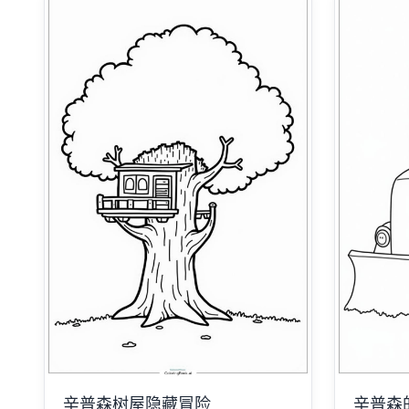
辛普森树屋隐藏冒险
辛普森的