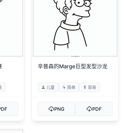
赛
辛普森的Marge巨型发型沙龙
易
儿童
简单
容易
PDF
PNG
PDF