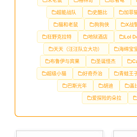
米老鼠
格林奇
忍者龟
超能战队
史酷比
加菲
猫和老鼠
狗狗侠
X战
狂野克拉特
地狱酒店
Lol D
天天（汪汪队立大功）
海绵宝
布鲁伊与宾果
圣诞怪杰
C
超级小猫
好奇乔治
青蛙王
巴斯光年
胡迪
盖
爱探险的朵拉