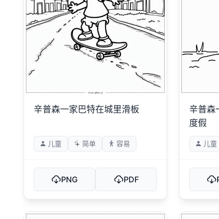
辛普森一家巴特在城里滑板
辛普森
度假
儿童
简单
容易
儿童
PNG
PDF