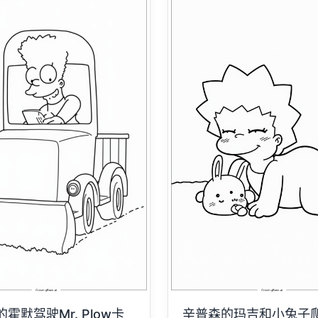
霍默驾驶Mr. Plow卡
辛普森的玛吉和小兔子