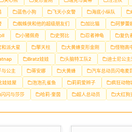
关心熊
变形金刚
瑞克与莫蒂
汪汪队
猫
蓝色小狗
飞天小女警
海底小纵队
警
蜘蛛侠和他的超级朋友们
加比猫
珂萝蕾
oll
小猪佩奇
史努比
忍者神龟
复仇
宝和派大星
擎天柱
大黄蜂变形金刚
怪物高
atnap
Bratz娃娃
头脑特工队2
迪士尼公主
子与公主
蒂安娜
大黄蜂
汽车总动员闪电麦
比娃娃屋
泡泡孔雀鱼
莉莉爱辫子
疯狂动物
闪闪与莎莎
哈莉·奎茵
超人总动员
大红狗