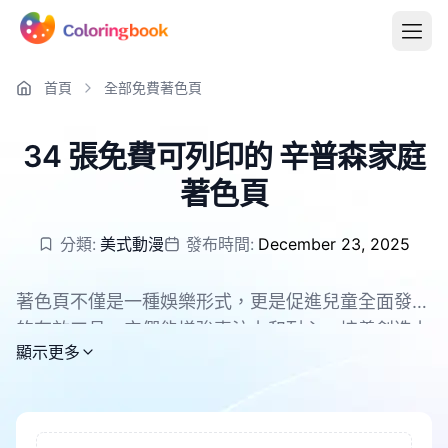
首頁
全部免費著色頁
34 張免費可列印的 辛普森家庭
著色頁
分類:
美式動漫
發布時間:
December 23, 2025
著色頁不僅是一種娛樂形式，更是促進兒童全面發展
的有效工具。它們能增強專注力和耐心，培養創造力
所有 辛普森家庭 著色頁均可免費下載，支援 PDF 和
顯示更多
和想像力。在著色過程中，兒童的手眼協調能力和精
PNG。
細運動技能得到鍛鍊。同時，這也是緩解壓力、幫助
孩子放鬆的好方法。著色還能增強色彩識別能力，提
升審美情趣。對於成年人來說，著色也是放鬆和緩解