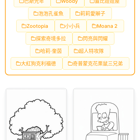
巴斯光年
Woody
蓋比娃娃屋
泡泡孔雀魚
莉莉愛辮子
Zootopia
小小兵
Moana 2
探索奇境多拉
閃亮與閃耀
哈莉·奎茵
超人特攻隊
大紅狗克利福德
奇普蒙克花栗鼠三兄弟