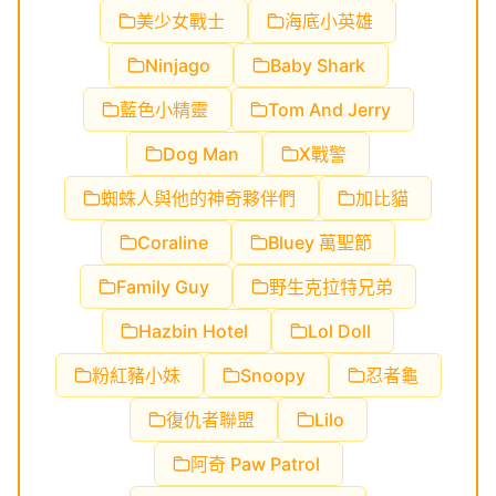
美少女戰士
海底小英雄
Ninjago
Baby Shark
藍色小精靈
Tom And Jerry
Dog Man
X戰警
蜘蛛人與他的神奇夥伴們
加比貓
Coraline
Bluey 萬聖節
Family Guy
野生克拉特兄弟
Hazbin Hotel
Lol Doll
粉紅豬小妹
Snoopy
忍者龜
復仇者聯盟
Lilo
阿奇 Paw Patrol