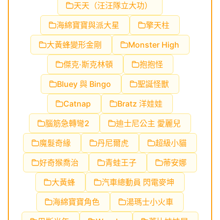
天天（汪汪隊立大功）
海綿寶寶與派大星
擎天柱
大黃蜂變形金剛
Monster High
傑克·斯克林頓
抱抱怪
Bluey 與 Bingo
聖誕怪獸
Catnap
Bratz 洋娃娃
腦筋急轉彎2
迪士尼公主 愛麗兒
魔髮奇緣
丹尼爾虎
超級小貓
好奇猴喬治
青蛙王子
蒂安娜
大黃蜂
汽車總動員 閃電麥坤
海綿寶寶角色
湯瑪士小火車