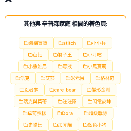
其他與 辛普森家庭 相關的著色頁:
海綿寶寶
stitch
小小兵
芭比
獅子王
小叮噹
小熊維尼
毒液
小馬寶莉
浩克
艾莎
米老鼠
格林奇
忍者龜
care-bear
變形金剛
瑞克與莫蒂
汪汪隊
閃電麥坤
草莓蛋糕
Dora
超級戰隊
史酷比
加菲貓
藍色小狗