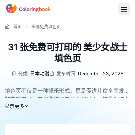
首页
全部免费填色页
31 张免费可打印的 美少女战士
填色页
分类:
日本动漫
发布时间:
December 23, 2025
填色页不仅是一种娱乐形式，更是促进儿童全面发展
的有效工具。它们能增强专注力和耐心，培养创造力
所有 美少女战士 填色页均可免费下载，支持 PDF 和
显示更多
和想象力。在填色过程中，儿童的手眼协调能力和精
PNG。
细运动技能得到锻炼。同时，这也是缓解压力、帮助
孩子放松的好方法。填色还能增强色彩识别能力，提
升审美情趣。对于成年人来说，填色也是放松和缓解