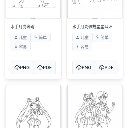
水手月亮奔跑
水手月亮佩戴星星耳环
儿童
简单
儿童
简单
容易
容易
PNG
PDF
PNG
PDF