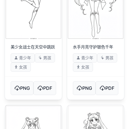
美少女战士在天空中跳跃
水手月亮守护银色千年
青少年
男孩
青少年
男孩
女孩
女孩
PNG
PDF
PNG
PDF