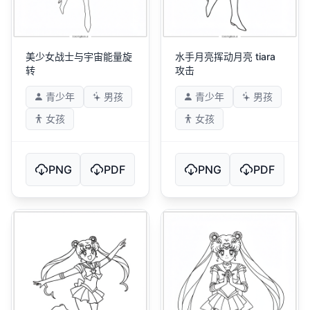
美少女战士与宇宙能量旋
水手月亮挥动月亮 tiara
转
攻击
青少年
男孩
青少年
男孩
女孩
女孩
PNG
PDF
PNG
PDF