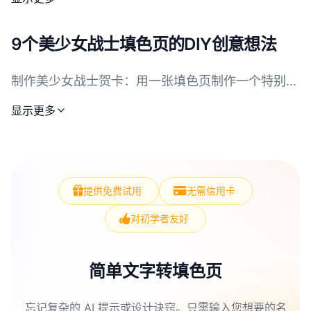
星战士和金星战士，每个角色都有自己独特的能力和
的角色包括美少女战士、水冰月、火野丽、木星战士
个性。这些角色因其力量、勇气和团队合作而受到喜
和金星战士。每个角色都有代表其个性和力量的独特
9个美少女战士填色页的DIY创意想法
爱，使得美少女战士的填色书成为粉丝们表达创意的
颜色。例如，美少女战士穿着白色和蓝色的制服，配
最爱。除了动漫，美少女战士还扩展到了多种媒体，
有红色蝴蝶结，而水冰月则以她的蓝色调为特征。在
制作美少女战士贺卡：用一张填色页制作一个特别的
包括音乐剧、真人版改编和周边产品，创造了一个丰
参与美少女战士填色页时，请记得使用鲜艳、活泼的
卡片送给朋友。折一张卡纸，将上色的页面粘贴在上
显示更多
富的宇宙，持续吸引新一代粉丝。无论你是老粉丝还
面，在里面写下温馨的祝福。
颜色使魔法栩栩如生。对于年幼的孩子，鼓励他们使
是新面孔，沉浸在美少女战士填色书的世界是庆祝这
用蜡笔或彩色铅笔以便于混合。年长的孩子可以用马
制作美少女战士书签：剪下填色页中的一个角色，并
一经典作品的愉快方式。在与这些填色页互动时，你
克笔进行大胆的尝试。此外，你可以建议他们加入亮
给它做一个薄膜封面。添加一个流苏让它更有趣！
可以重温美少女战士的魔力，和你最爱的角色一起探
片或有趣的贴纸，让他们的美少女战士填色页更加特
提供免费试用
无需信用卡
索迷人的世界。享受上色的过程也能带来放松和艺术
别。这些美少女战士填色页适合各种年龄段，因此无
制作美少女战士海报：将多张页面上色，然后将它们
对初学者友好
表达，使美少女战士填色书成为适合所有人的完美活
论你是和小朋友一起上色还是独自创作，都要记得享
排列在一块大海报板上。这可以成为你房间里很酷的
动，从孩子到资深粉丝。
受乐趣并表达你独特的风格！
装饰。
简单文字转填色页
制作美少女战士移动悬挂：给几个角色上色，剪下
忘记复杂的 AI 提示或设计诀窍。只需输入您想要的名