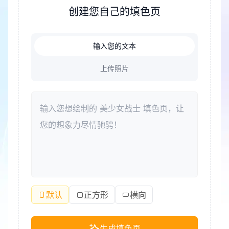
压力的好方式。此外，填色可以成为家庭成员共度美
创建您自己的填色页
好时光、增进亲子关系的纽带。
输入您的文本
上传照片
默认
正方形
横向
生成填色页