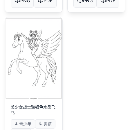
PNG
PDF
PNG
PDF
美少女战士骑银色水晶飞
马
青少年
男孩