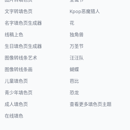
转印到一件空白的T恤上，展现独特的时尚风格。
文字转填色页
Kpop恶魔猎人
名字填色页生成器
花
线稿上色
独角兽
生日填色页生成器
万圣节
图像转线条艺术
汪汪队
图像转线条画
蝴蝶
儿童填色页
芭比
青少年填色页
恐龙
成人填色页
查看更多填色页主题
在线填色