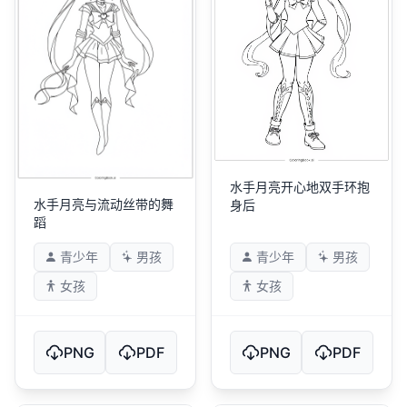
水手月亮开心地双手环抱
水手月亮与流动丝带的舞
身后
蹈
青少年
男孩
青少年
男孩
女孩
女孩
PNG
PDF
PNG
PDF