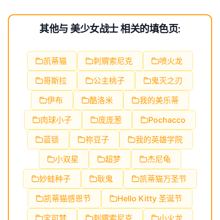
其他与 美少女战士 相关的填色页:
凯蒂猫
刺猬索尼克
喷火龙
哥斯拉
公主桃子
鬼灭之刃
伊布
酷洛米
我的美乐蒂
肉球小子
庞庞葱
Pochacco
蓝锁
祢豆子
我的英雄学院
小双星
超梦
杰尼龟
妙蛙种子
耿鬼
凯蒂猫万圣节
凯蒂猫感恩节
Hello Kitty 圣诞节
宝可梦
刺猬索尼克
小火龙