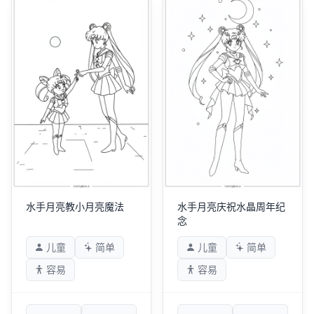
水手月亮教小月亮魔法
水手月亮庆祝水晶周年纪
念
儿童
简单
儿童
简单
容易
容易