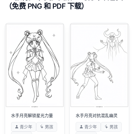
（免费 PNG 和 PDF 下载）
水手月亮解锁星光力量
水手月亮对抗混乱幽灵
青少年
男孩
青少年
男孩