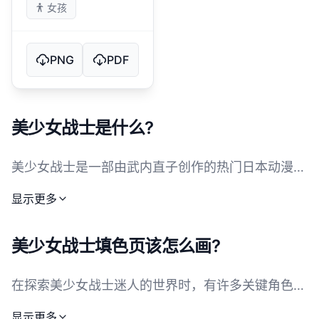
女孩
PNG
PDF
美少女战士是什么?
美少女战士是一部由武内直子创作的热门日本动漫和
漫画系列。它讲述了一个名叫月野兔的少女的冒险故
显示更多
事，她变身为魔法战士美少女战士，抵抗邪恶势力。
她的任务是保护世界免受黑暗实体的侵袭，同时寻找
美少女战士填色页该怎么画?
月亮公主。美少女战士吸引了全球大量粉丝，因其独
特的探险、友谊和浪漫的融合，深受儿童和成人的喜
在探索美少女战士迷人的世界时，有许多关键角色和
爱。该系列中的标志性角色包括水冰月、火野丽、木
元素经常出现在美少女战士的填色页上。一些最常见
显示更多