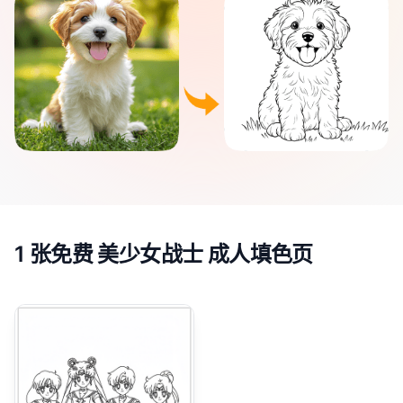
1 张免费 美少女战士 成人填色页