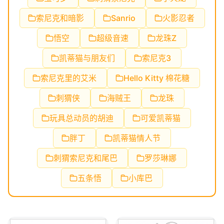
索尼克和暗影
Sanrio
火影忍者
悟空
超级音速
龙珠Z
凯蒂猫与朋友们
索尼克3
索尼克里的艾米
Hello Kitty 棉花糖
刺猬侠
海贼王
龙珠
玩具总动员的胡迪
可爱凯蒂猫
胖丁
凯蒂猫情人节
刺猬索尼克和尾巴
罗莎琳娜
五条悟
小库巴