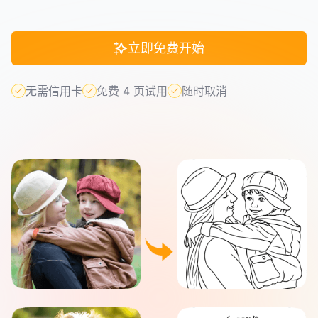
立即免费开始
无需信用卡
免费 4 页试用
随时取消