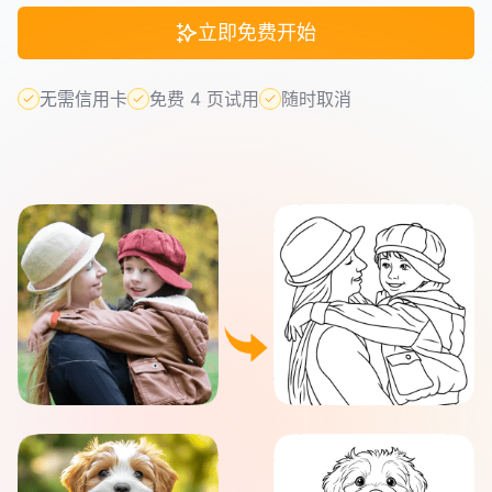
立即免费开始
无需信用卡
免费 4 页试用
随时取消