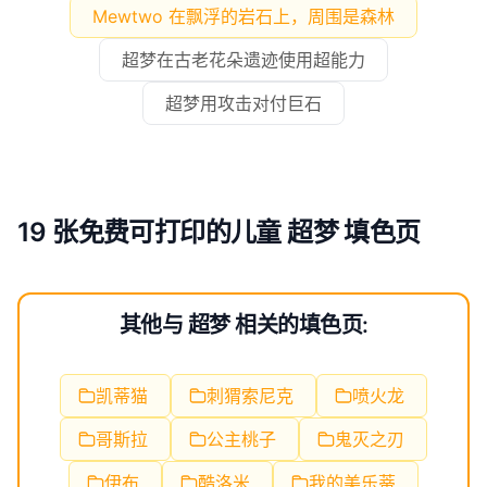
Mewtwo 在飘浮的岩石上，周围是森林
超梦在古老花朵遗迹使用超能力
超梦用攻击对付巨石
19 张免费可打印的儿童 超梦 填色页
其他与 超梦 相关的填色页:
凯蒂猫
刺猬索尼克
喷火龙
哥斯拉
公主桃子
鬼灭之刃
伊布
酷洛米
我的美乐蒂