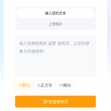
好时光、增进亲子关系的纽带。
输入您的文本
上传照片
默认
正方形
横向
生成填色页