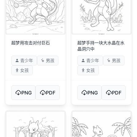
超梦用攻击对付巨石
超梦手持一块大水晶在水
晶洞穴中
青少年
男孩
青少年
男孩
女孩
女孩
PNG
PDF
PNG
PDF