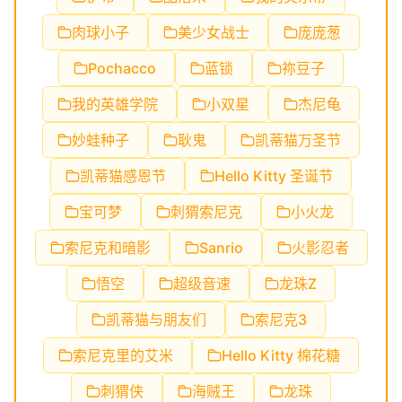
肉球小子
美少女战士
庞庞葱
Pochacco
蓝锁
祢豆子
我的英雄学院
小双星
杰尼龟
妙蛙种子
耿鬼
凯蒂猫万圣节
凯蒂猫感恩节
Hello Kitty 圣诞节
宝可梦
刺猬索尼克
小火龙
索尼克和暗影
Sanrio
火影忍者
悟空
超级音速
龙珠Z
凯蒂猫与朋友们
索尼克3
索尼克里的艾米
Hello Kitty 棉花糖
刺猬侠
海贼王
龙珠