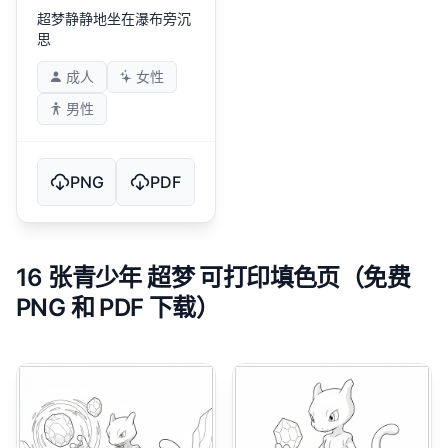
超梦静静地坐在瀑布旁沉
思
成人
女性
男性
PNG
PDF
16 张青少年 超梦 可打印填色页（免费
PNG 和 PDF 下载）