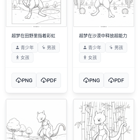
超梦在田野里指着彩虹
超梦在沙漠中释放超能力
青少年
男孩
青少年
男孩
女孩
女孩
PNG
PDF
PNG
PDF