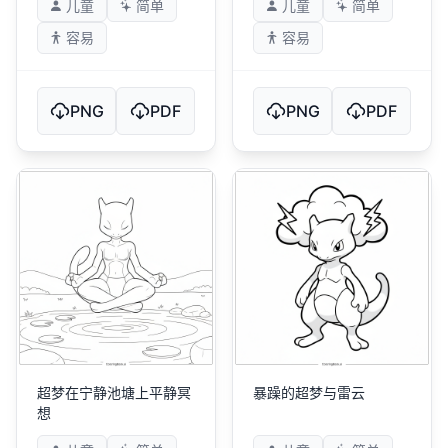
儿童
简单
儿童
简单
容易
容易
PNG
PDF
PNG
PDF
超梦在宁静池塘上平静冥
暴躁的超梦与雷云
想