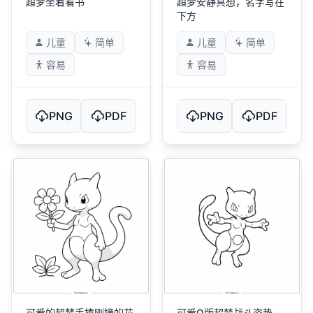
超梦坐着看书
超梦安静冥想，名字写在
下方
儿童
简单
儿童
简单
容易
容易
PNG
PDF
PNG
PDF
可爱的超梦手捧刚摘的花
可爱Q版超梦战斗姿势