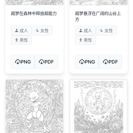
超梦在森林中释放超能力
超梦悬浮在广阔的山谷上
方
成人
女性
成人
女性
男性
男性
PNG
PDF
PNG
PDF