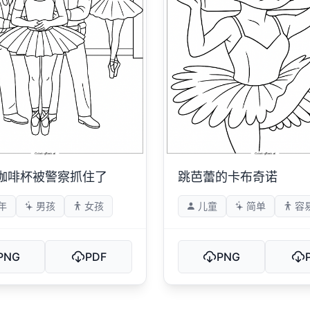
咖啡杯被警察抓住了
跳芭蕾的卡布奇诺
年
男孩
女孩
儿童
简单
容
PNG
PDF
PNG