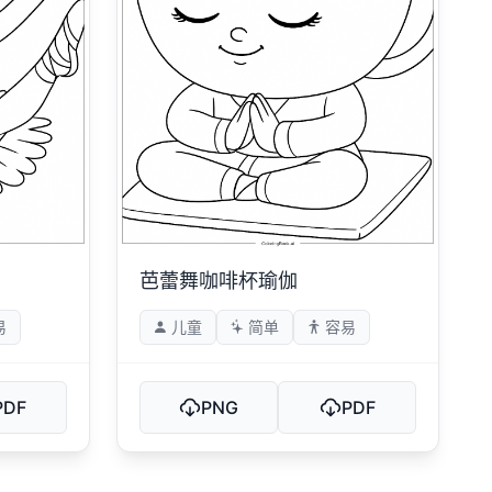
芭蕾舞咖啡杯瑜伽
易
儿童
简单
容易
PDF
PNG
PDF