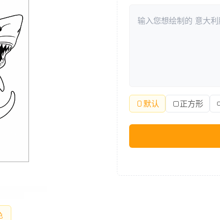
默认
正方形
色