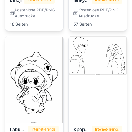
Emoji
lankybox
Kostenlose PDF/PNG-
Kostenlose PDF/PNG-
Ausdrucke
Ausdrucke
18 Seiten
57 Seiten
Labubu
Kpop Dämonenjäger
Internet-Trends
Internet-Trends