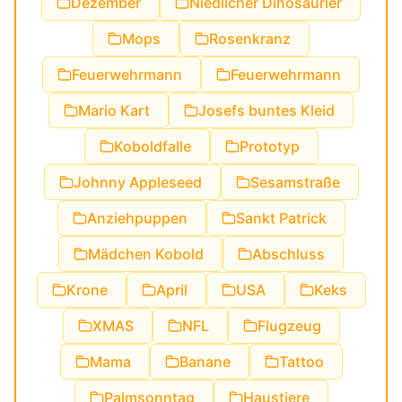
Dezember
Niedlicher Dinosaurier
Mops
Rosenkranz
Feuerwehrmann
Feuerwehrmann
Mario Kart
Josefs buntes Kleid
Koboldfalle
Prototyp
Johnny Appleseed
Sesamstraße
Anziehpuppen
Sankt Patrick
Mädchen Kobold
Abschluss
Krone
April
USA
Keks
XMAS
NFL
Flugzeug
Mama
Banane
Tattoo
Palmsonntag
Haustiere