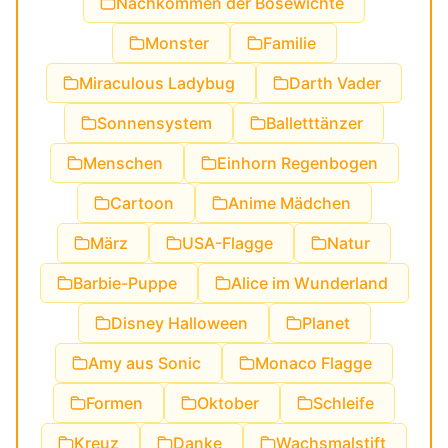
Nachkommen der Bösewichte
Monster
Familie
Miraculous Ladybug
Darth Vader
Sonnensystem
Balletttänzer
Menschen
Einhorn Regenbogen
Cartoon
Anime Mädchen
März
USA-Flagge
Natur
Barbie-Puppe
Alice im Wunderland
Disney Halloween
Planet
Amy aus Sonic
Monaco Flagge
Formen
Oktober
Schleife
Kreuz
Danke
Wachsmalstift