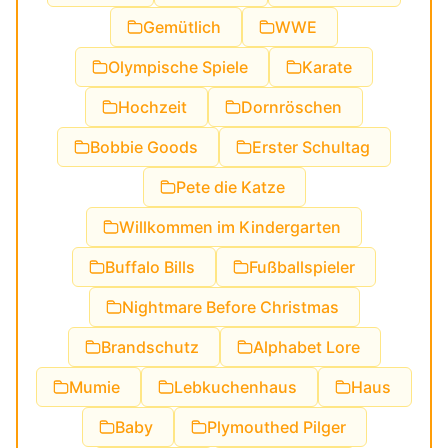
Gemütlich
WWE
Olympische Spiele
Karate
Hochzeit
Dornröschen
Bobbie Goods
Erster Schultag
Pete die Katze
Willkommen im Kindergarten
Buffalo Bills
Fußballspieler
Nightmare Before Christmas
Brandschutz
Alphabet Lore
Mumie
Lebkuchenhaus
Haus
Baby
Plymouthed Pilger