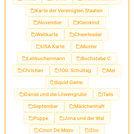
Karte der Vereinigten Staaten
November
Kleinkind
Weltkarte
Cheerleader
USA Karte
Muster
Lebkuchenmann
Buchstabe C
Christian
100. Schultag
Mai
Squid Game
Daniel und die Löwengrube
Tails
September
Mädchenhaft
Puppe
Jona und der Wal
Cinco De Mayo
Zoo