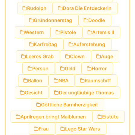
Rudolph
Dora Die Entdeckerin
Gründonnerstag
Doodle
Western
Pistole
Artemis II
Karfreitag
Auferstehung
Leeres Grab
Clown
Auge
Person
Geld
Horror
Ballon
NBA
Raumschiff
Gesicht
Der ungläubige Thomas
Göttliche Barmherzigkeit
Aprilregen bringt Maiblumen
Eistüte
Frau
Lego Star Wars