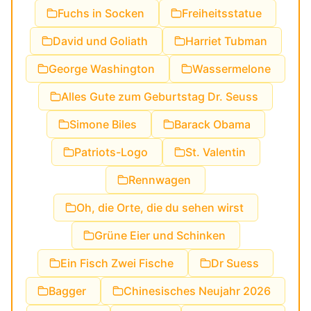
Fuchs in Socken
Freiheitsstatue
David und Goliath
Harriet Tubman
George Washington
Wassermelone
Alles Gute zum Geburtstag Dr. Seuss
Simone Biles
Barack Obama
Patriots-Logo
St. Valentin
Rennwagen
Oh, die Orte, die du sehen wirst
Grüne Eier und Schinken
Ein Fisch Zwei Fische
Dr Suess
Bagger
Chinesisches Neujahr 2026