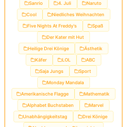
Sanrio
4. Juli
Naruto
Cool
Niedliches Weihnachten
Five Nights At Freddy's
Spaß
Der Kater mit Hut
Heilige Drei Könige
Ästhetik
Käfer
LOL
ABC
Saja Jungs
Sport
Monday Mandala
Amerikanische Flagge
Mathematik
Alphabet Buchstaben
Marvel
Unabhängigkeitstag
Drei Könige