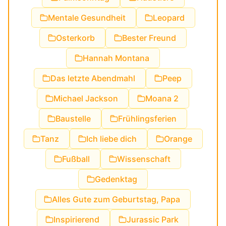
Mentale Gesundheit
Leopard
Osterkorb
Bester Freund
Hannah Montana
Das letzte Abendmahl
Peep
Michael Jackson
Moana 2
Baustelle
Frühlingsferien
Tanz
Ich liebe dich
Orange
Fußball
Wissenschaft
Gedenktag
Alles Gute zum Geburtstag, Papa
Inspirierend
Jurassic Park