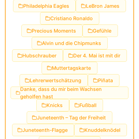
Philadelphia Eagles
LeBron James
Cristiano Ronaldo
Precious Moments
Gefühle
Alvin und die Chipmunks
Hubschrauber
Der 4. Mai ist mit dir
Muttertagskarte
Lehrerwertschätzung
Piñata
Danke, dass du mir beim Wachsen
geholfen hast
Knicks
Fußball
Juneteenth – Tag der Freiheit
Juneteenth-Flagge
Knuddelknödel