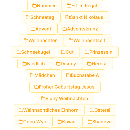
Nummer
Elf im Regal
Schneetag
Sankt Nikolaus
Advent
Adventskranz
Weihnachten
Weihnachtself
Schneekugel
Cut
Prinzessin
Niedlich
Disney
Herbst
Mädchen
Buchstabe A
Froher Geburtstag Jesus
Bluey Weihnachten
Weihnachtliches Einhorn
Osterei
Coco Wyo
Kawaii
Shadow