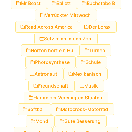
Mr Beast
Ballett
Buchstabe B
Verrückter Mittwoch
Read Across America
Der Lorax
Setz mich in den Zoo
Horton hört ein Hu
Turnen
Photosynthese
Schule
Astronaut
Mexikanisch
Freundschaft
Musik
Flagge der Vereinigten Staaten
Softball
Motocross-Motorrad
Mond
Gute Besserung