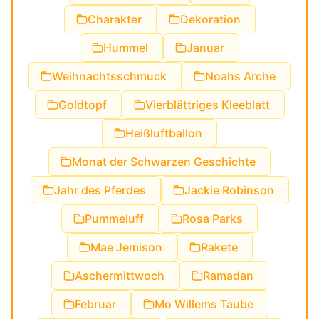
Charakter
Dekoration
Hummel
Januar
Weihnachtsschmuck
Noahs Arche
Goldtopf
Vierblättriges Kleeblatt
Heißluftballon
Monat der Schwarzen Geschichte
Jahr des Pferdes
Jackie Robinson
Pummeluff
Rosa Parks
Mae Jemison
Rakete
Aschermittwoch
Ramadan
Februar
Mo Willems Taube