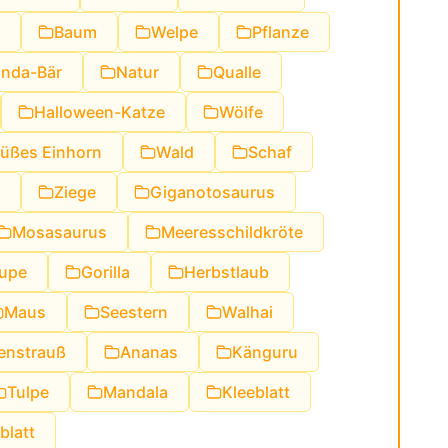
Baum
Welpe
Pflanze
nda-Bär
Natur
Qualle
Halloween-Katze
Wölfe
üßes Einhorn
Wald
Schaf
Ziege
Giganotosaurus
Mosasaurus
Meeresschildkröte
upe
Gorilla
Herbstlaub
Maus
Seestern
Walhai
enstrauß
Ananas
Känguru
Tulpe
Mandala
Kleeblatt
blatt