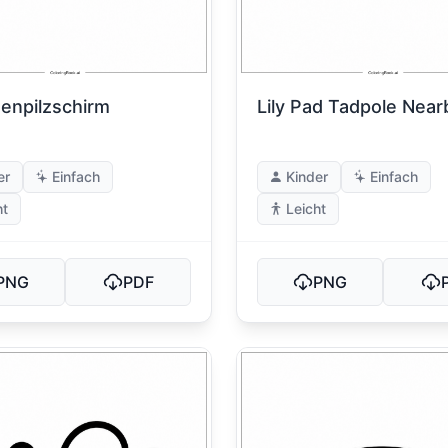
enpilzschirm
Lily Pad Tadpole Near
er
Einfach
Kinder
Einfach
ht
Leicht
PNG
PDF
PNG