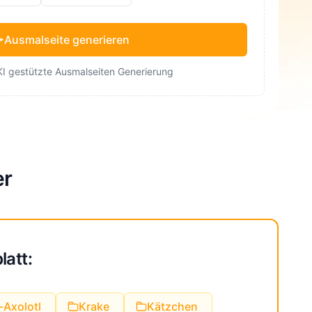
Ausmalseite generieren
KI gestützte Ausmalseiten Generierung
er
att:
Axolotl
Krake
Kätzchen