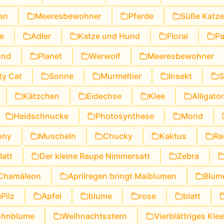
en
Meeresbewohner
Pferde
Süße Katze
e
Adler
Katze und Hund
Floral
Pa
und
Planet
Werwolf
Meeresbewohner
ty Cat
Sonne
Murmeltier
Insekt
S
Kätzchen
Eidechse
Klee
Alligator
Heidschnucke
Photosynthese
Mond
ony
Muscheln
Chucky
Kaktus
Ra
latt
Der kleine Raupe Nimmersatt
Zebra
Chamäleon
Aprilregen bringt Maiblumen
Blum
Pilz
Apfel
blume
rose
blatt
hnblume
Weihnachtsstern
Vierblättriges Klee