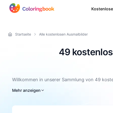
Kostenlose
Startseite
Alle kostenlosen Ausmalbilder
49 kostenlos
Willkommen in unserer Sammlung von 49 koste
und Familien in eine Welt voller grüner Blätt
Mehr anzeigen
herunterladen und direkt loslegen. Von verspie
Ausmalen ein. Entdecke jetzt unsere farbenfro