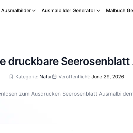
 Ausmalbilder
Ausmalbilder Generator
Malbuch Ge
e druckbare Seerosenblatt
Kategorie:
Natur
Veröffentlicht:
June 29, 2026
nlosen zum Ausdrucken Seerosenblatt Ausmalbildern.
er und sanfter Wasserblumen. Hier kannst du kinderle
lten Fröschen bis hin zu eleganten Seerosen – jede 
hen, kostenlosen Vorlagen für entspannte und unterh