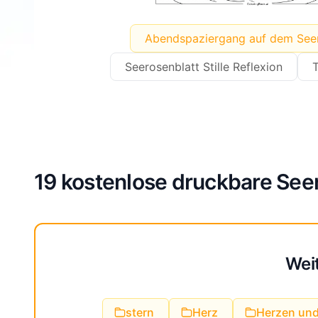
Abendspaziergang auf dem Seer
Seerosenblatt Stille Reflexion
T
19 kostenlose druckbare Seer
Wei
stern
Herz
Herzen un