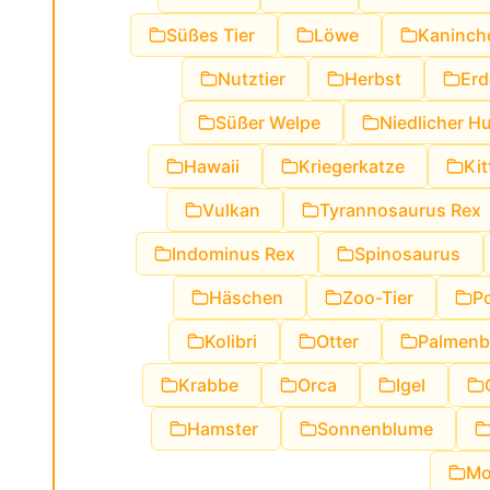
Süßes Tier
Löwe
Kaninch
Nutztier
Herbst
Erd
Süßer Welpe
Niedlicher H
Hawaii
Kriegerkatze
Kit
Vulkan
Tyrannosaurus Rex
Indominus Rex
Spinosaurus
Häschen
Zoo-Tier
P
Kolibri
Otter
Palmenb
Krabbe
Orca
Igel
Hamster
Sonnenblume
Mo