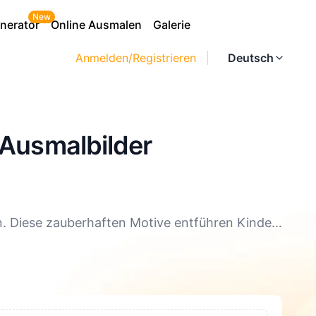
New
nerator
Online Ausmalen
Galerie
Anmelden/Registrieren
Deutsch
 Ausmalbilder
 Diese zauberhaften Motive entführen Kinder
icht schöne Szenen in PNG- oder PDF-Format
Vorlage lädt zum Entdecken und kreativen
altsame Stunden mit der ganzen Familie.