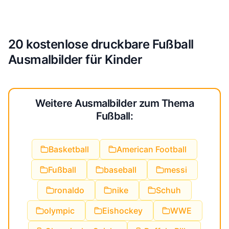
20 kostenlose druckbare Fußball
Ausmalbilder für Kinder
Weitere Ausmalbilder zum Thema
Fußball:
Basketball
American Football
Fußball
baseball
messi
ronaldo
nike
Schuh
olympic
Eishockey
WWE