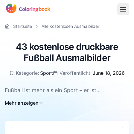
Startseite
Alle kostenlosen Ausmalbilder
43 kostenlose druckbare
Fußball Ausmalbilder
Kategorie:
Sport
Veröffentlicht:
June 18, 2026
Fußball ist mehr als ein Sport – er ist
Leidenschaft, Gemeinschaft und pures Glück auf
Mehr anzeigen
dem Platz. Wer kennt das nicht: das Kribbeln vor
dem Anstoß, das Jubeln beim Tor, das Mitfiebern
in der Nachspielzeit. Genau dieses Gefühl lässt
sich jetzt auch mit Stift und Farbe festhalten.