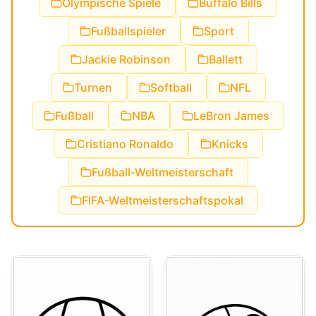
Olympische Spiele
Buffalo Bills
Fußballspieler
Sport
Jackie Robinson
Ballett
Turnen
Softball
NFL
Fußball
NBA
LeBron James
Cristiano Ronaldo
Knicks
Fußball-Weltmeisterschaft
FIFA-Weltmeisterschaftspokal