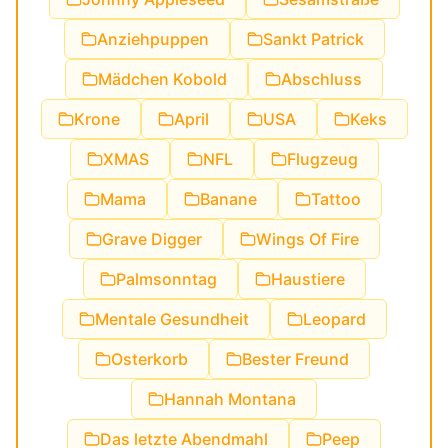
Anziehpuppen
Sankt Patrick
Mädchen Kobold
Abschluss
Krone
April
USA
Keks
XMAS
NFL
Flugzeug
Mama
Banane
Tattoo
Grave Digger
Wings Of Fire
Palmsonntag
Haustiere
Mentale Gesundheit
Leopard
Osterkorb
Bester Freund
Hannah Montana
Das letzte Abendmahl
Peep