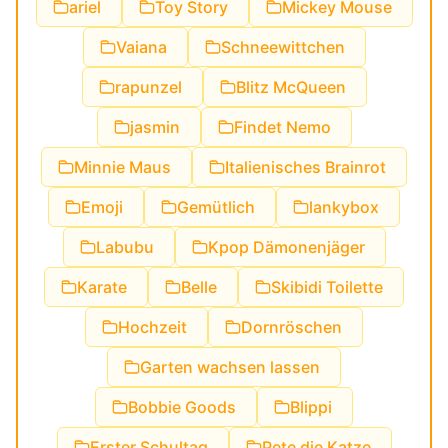
ariel
Toy Story
Mickey Mouse
Vaiana
Schneewittchen
rapunzel
Blitz McQueen
jasmin
Findet Nemo
Minnie Maus
Italienisches Brainrot
Emoji
Gemütlich
lankybox
Labubu
Kpop Dämonenjäger
Karate
Belle
Skibidi Toilette
Hochzeit
Dornröschen
Garten wachsen lassen
Bobbie Goods
Blippi
Erster Schultag
Pete die Katze