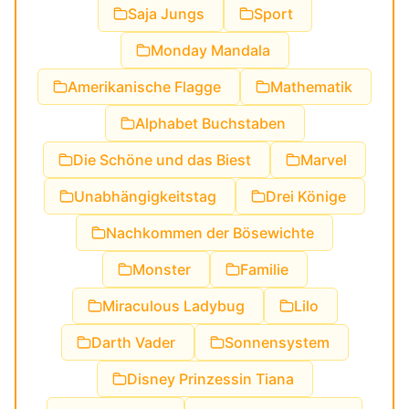
Saja Jungs
Sport
Monday Mandala
Amerikanische Flagge
Mathematik
Alphabet Buchstaben
Die Schöne und das Biest
Marvel
Unabhängigkeitstag
Drei Könige
Nachkommen der Bösewichte
Monster
Familie
Miraculous Ladybug
Lilo
Darth Vader
Sonnensystem
Disney Prinzessin Tiana