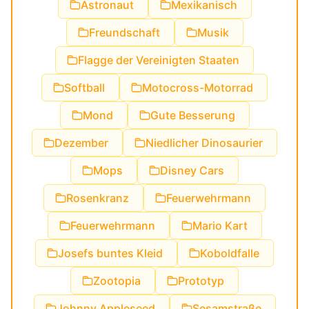
Astronaut
Mexikanisch
Freundschaft
Musik
Flagge der Vereinigten Staaten
Softball
Motocross-Motorrad
Mond
Gute Besserung
Dezember
Niedlicher Dinosaurier
Mops
Disney Cars
Rosenkranz
Feuerwehrmann
Feuerwehrmann
Mario Kart
Josefs buntes Kleid
Koboldfalle
Zootopia
Prototyp
Johnny Appleseed
Sesamstraße