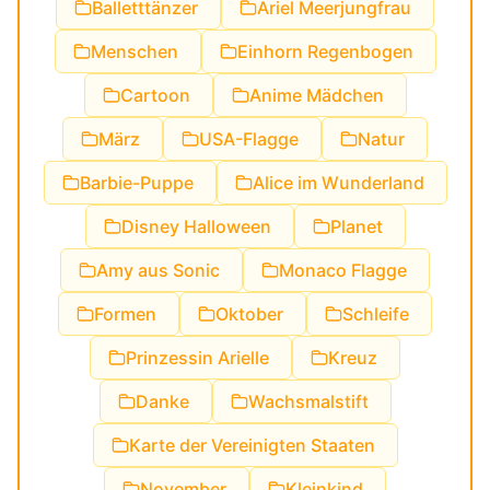
Balletttänzer
Ariel Meerjungfrau
Menschen
Einhorn Regenbogen
Cartoon
Anime Mädchen
März
USA-Flagge
Natur
Barbie-Puppe
Alice im Wunderland
Disney Halloween
Planet
Amy aus Sonic
Monaco Flagge
Formen
Oktober
Schleife
Prinzessin Arielle
Kreuz
Danke
Wachsmalstift
Karte der Vereinigten Staaten
November
Kleinkind