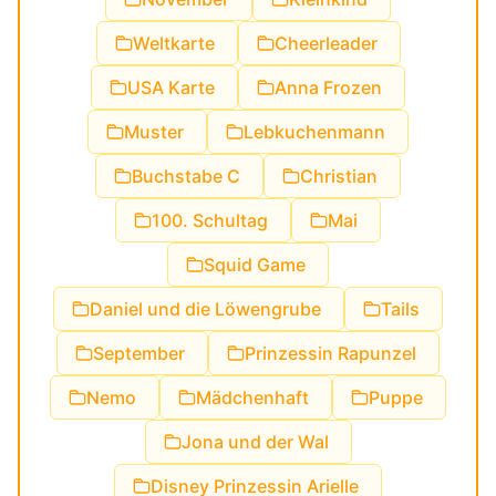
Weltkarte
Cheerleader
USA Karte
Anna Frozen
Muster
Lebkuchenmann
Buchstabe C
Christian
100. Schultag
Mai
Squid Game
Daniel und die Löwengrube
Tails
September
Prinzessin Rapunzel
Nemo
Mädchenhaft
Puppe
Jona und der Wal
Disney Prinzessin Arielle