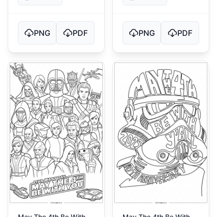
PNG
PDF
PNG
PDF
May The 4th Be With
May The 4th Be With