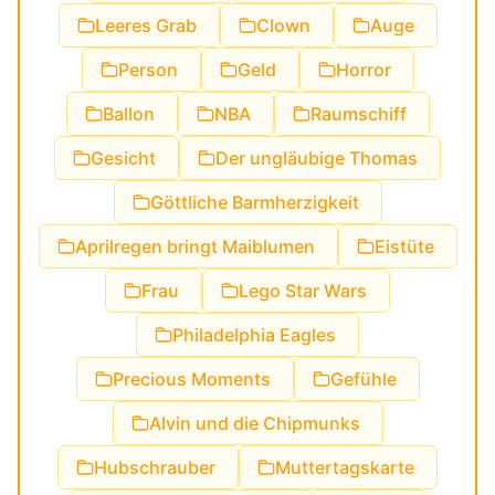
Leeres Grab
Clown
Auge
Person
Geld
Horror
Ballon
NBA
Raumschiff
Gesicht
Der ungläubige Thomas
Göttliche Barmherzigkeit
Aprilregen bringt Maiblumen
Eistüte
Frau
Lego Star Wars
Philadelphia Eagles
Precious Moments
Gefühle
Alvin und die Chipmunks
Hubschrauber
Muttertagskarte