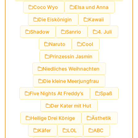
Coco Wyo
Elsa und Anna
Die Eiskönigin
Kawaii
Shadow
Sanrio
4. Juli
Naruto
Cool
Prinzessin Jasmin
Niedliches Weihnachten
Die kleine Meerjungfrau
Five Nights At Freddy's
Spaß
Der Kater mit Hut
Heilige Drei Könige
Ästhetik
Käfer
LOL
ABC