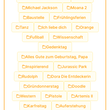
Michael Jackson
Moana 2
Baustelle
Frühlingsferien
Tanz
Ich liebe dich
Orange
Fußball
Wissenschaft
Gedenktag
Alles Gute zum Geburtstag, Papa
Inspirierend
Jurassic Park
Rudolph
Dora Die Entdeckerin
Gründonnerstag
Doodle
Western
Pistole
Artemis II
Karfreitag
Auferstehung