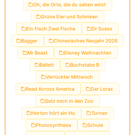
Oh, die Orte, die du sehen wirst
Grüne Eier und Schinken
Ein Fisch Zwei Fische
Dr Suess
Bagger
Chinesisches Neujahr 2026
Mr Beast
Disney Weihnachten
Ballett
Buchstabe B
Verrückter Mittwoch
Read Across America
Der Lorax
Setz mich in den Zoo
Horton hört ein Hu
Turnen
Photosynthese
Schule