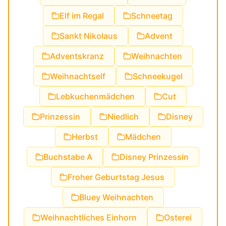
Elf im Regal
Schneetag
Sankt Nikolaus
Advent
Adventskranz
Weihnachten
Weihnachtself
Schneekugel
Lebkuchenmädchen
Cut
Prinzessin
Niedlich
Disney
Herbst
Mädchen
Buchstabe A
Disney Prinzessin
Froher Geburtstag Jesus
Bluey Weihnachten
Weihnachtliches Einhorn
Osterei