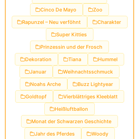
Cinco De Mayo
Zoo
Rapunzel – Neu verföhnt
Charakter
Super Kitties
Prinzessin und der Frosch
Dekoration
Tiana
Hummel
Januar
Weihnachtsschmuck
Noahs Arche
Buzz Lightyear
Goldtopf
Vierblättriges Kleeblatt
Heißluftballon
Monat der Schwarzen Geschichte
Jahr des Pferdes
Woody