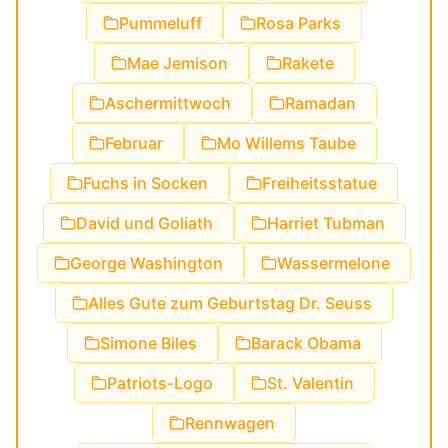
Pummeluff
Rosa Parks
Mae Jemison
Rakete
Aschermittwoch
Ramadan
Februar
Mo Willems Taube
Fuchs in Socken
Freiheitsstatue
David und Goliath
Harriet Tubman
George Washington
Wassermelone
Alles Gute zum Geburtstag Dr. Seuss
Simone Biles
Barack Obama
Patriots-Logo
St. Valentin
Rennwagen