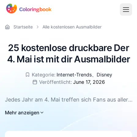
Startseite
Alle kostenlosen Ausmalbilder
25 kostenlose druckbare Der
4. Mai ist mit dir Ausmalbilder
Kategorie:
Internet-Trends
、
Disney
Veröffentlicht:
June 17, 2026
Jedes Jahr am 4. Mai treffen sich Fans aus aller
Welt, um einen ganz besonderen Tag zu feiern –
Mehr anzeigen
und was könnte besser dazu passen als bunte
Stifte und kreative Stunden am Tisch? Hier
findest du 25 kostenlose Ausmalbilder zum