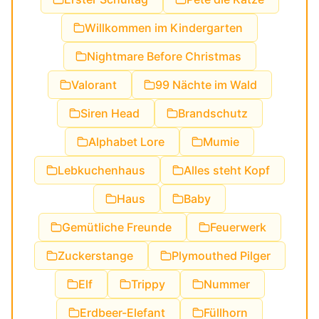
Willkommen im Kindergarten
Nightmare Before Christmas
Valorant
99 Nächte im Wald
Siren Head
Brandschutz
Alphabet Lore
Mumie
Lebkuchenhaus
Alles steht Kopf
Haus
Baby
Gemütliche Freunde
Feuerwerk
Zuckerstange
Plymouthed Pilger
Elf
Trippy
Nummer
Erdbeer-Elefant
Füllhorn