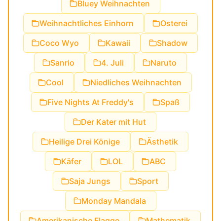
Bluey Weihnachten
Weihnachtliches Einhorn
Osterei
Coco Wyo
Kawaii
Shadow
Sanrio
4. Juli
Naruto
Cool
Niedliches Weihnachten
Five Nights At Freddy's
Spaß
Der Kater mit Hut
Heilige Drei Könige
Ästhetik
Käfer
LOL
ABC
Saja Jungs
Sport
Monday Mandala
Amerikanische Flagge
Mathematik