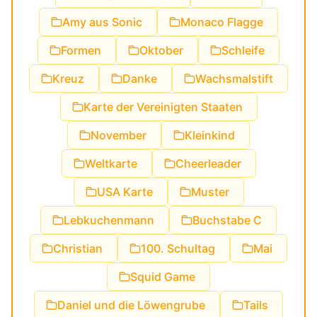
Amy aus Sonic
Monaco Flagge
Formen
Oktober
Schleife
Kreuz
Danke
Wachsmalstift
Karte der Vereinigten Staaten
November
Kleinkind
Weltkarte
Cheerleader
USA Karte
Muster
Lebkuchenmann
Buchstabe C
Christian
100. Schultag
Mai
Squid Game
Daniel und die Löwengrube
Tails