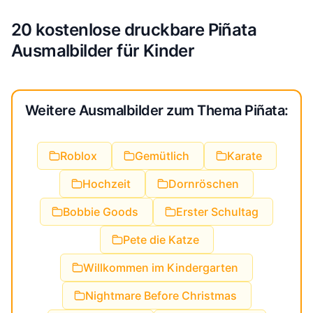
20 kostenlose druckbare Piñata
Ausmalbilder für Kinder
Weitere Ausmalbilder zum Thema Piñata:
Roblox
Gemütlich
Karate
Hochzeit
Dornröschen
Bobbie Goods
Erster Schultag
Pete die Katze
Willkommen im Kindergarten
Nightmare Before Christmas