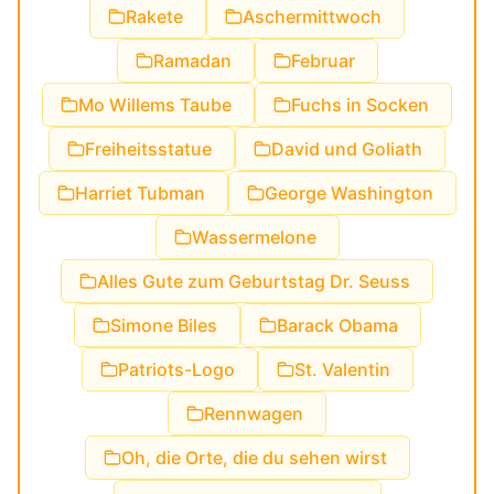
Rakete
Aschermittwoch
Ramadan
Februar
Mo Willems Taube
Fuchs in Socken
Freiheitsstatue
David und Goliath
Harriet Tubman
George Washington
Wassermelone
Alles Gute zum Geburtstag Dr. Seuss
Simone Biles
Barack Obama
Patriots-Logo
St. Valentin
Rennwagen
Oh, die Orte, die du sehen wirst