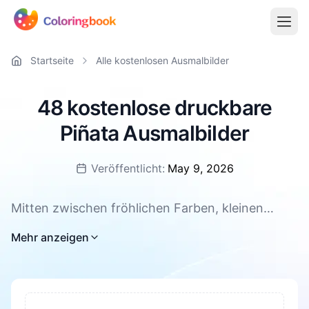
Startseite
Alle kostenlosen Ausmalbilder
48 kostenlose druckbare
Piñata Ausmalbilder
Veröffentlicht:
May 9, 2026
Mitten zwischen fröhlichen Farben, kleinen
Überraschungen und guter Laune findet Piñata
Mehr anzeigen
hier seinen Platz. 48 liebevoll gestaltete Motive
warten als kostenloses Ausmalbild zum
Ausdrucken auf euch, ganz bequem als PNG
oder PDF. Ob für einen ruhigen Nachmittag, eine