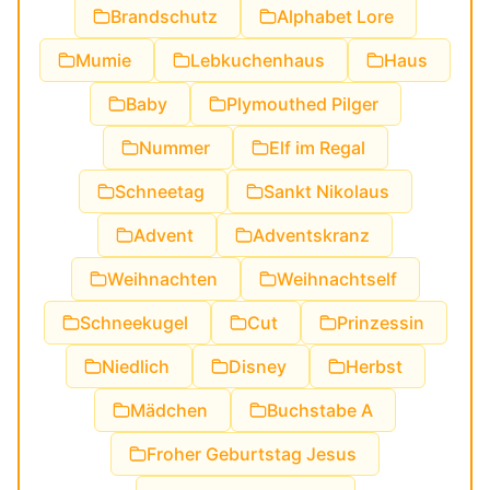
Brandschutz
Alphabet Lore
Mumie
Lebkuchenhaus
Haus
Baby
Plymouthed Pilger
Nummer
Elf im Regal
Schneetag
Sankt Nikolaus
Advent
Adventskranz
Weihnachten
Weihnachtself
Schneekugel
Cut
Prinzessin
Niedlich
Disney
Herbst
Mädchen
Buchstabe A
Froher Geburtstag Jesus