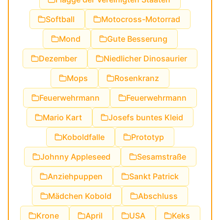
Softball
Motocross-Motorrad
Mond
Gute Besserung
Dezember
Niedlicher Dinosaurier
Mops
Rosenkranz
Feuerwehrmann
Feuerwehrmann
Mario Kart
Josefs buntes Kleid
Koboldfalle
Prototyp
Johnny Appleseed
Sesamstraße
Anziehpuppen
Sankt Patrick
Mädchen Kobold
Abschluss
Krone
April
USA
Keks