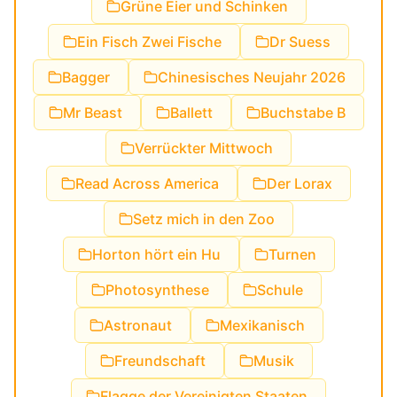
Grüne Eier und Schinken
Ein Fisch Zwei Fische
Dr Suess
Bagger
Chinesisches Neujahr 2026
Mr Beast
Ballett
Buchstabe B
Verrückter Mittwoch
Read Across America
Der Lorax
Setz mich in den Zoo
Horton hört ein Hu
Turnen
Photosynthese
Schule
Astronaut
Mexikanisch
Freundschaft
Musik
Flagge der Vereinigten Staaten