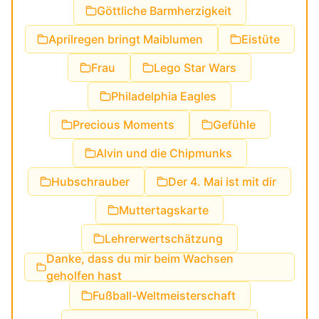
Göttliche Barmherzigkeit
Aprilregen bringt Maiblumen
Eistüte
Frau
Lego Star Wars
Philadelphia Eagles
Precious Moments
Gefühle
Alvin und die Chipmunks
Hubschrauber
Der 4. Mai ist mit dir
Muttertagskarte
Lehrerwertschätzung
Danke, dass du mir beim Wachsen
geholfen hast
Fußball-Weltmeisterschaft