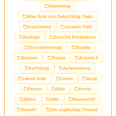
Gedenktag
Alles Gute zum Geburtstag, Papa
Inspirierend
Jurassic Park
Rudolph
Dora Die Entdeckerin
Gründonnerstag
Doodle
Western
Pistole
Artemis II
Karfreitag
Auferstehung
Leeres Grab
Clown
Auge
Person
Geld
Horror
Ballon
NBA
Raumschiff
Gesicht
Der ungläubige Thomas