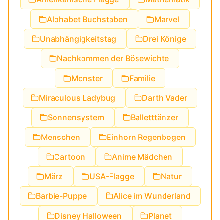
Alphabet Buchstaben
Marvel
Unabhängigkeitstag
Drei Könige
Nachkommen der Bösewichte
Monster
Familie
Miraculous Ladybug
Darth Vader
Sonnensystem
Balletttänzer
Menschen
Einhorn Regenbogen
Cartoon
Anime Mädchen
März
USA-Flagge
Natur
Barbie-Puppe
Alice im Wunderland
Disney Halloween
Planet