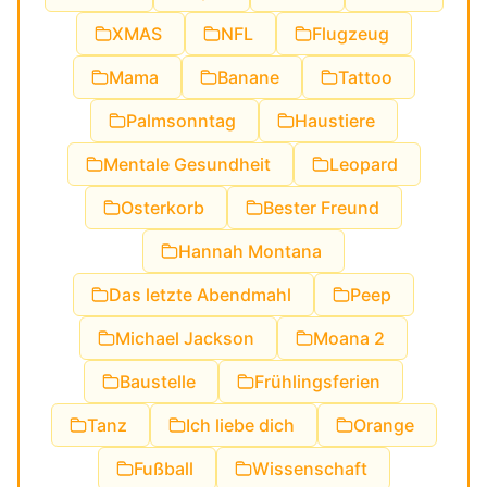
XMAS
NFL
Flugzeug
Mama
Banane
Tattoo
Palmsonntag
Haustiere
Mentale Gesundheit
Leopard
Osterkorb
Bester Freund
Hannah Montana
Das letzte Abendmahl
Peep
Michael Jackson
Moana 2
Baustelle
Frühlingsferien
Tanz
Ich liebe dich
Orange
Fußball
Wissenschaft