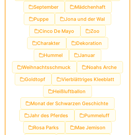
September
Mädchenhaft
Puppe
Jona und der Wal
Cinco De Mayo
Zoo
Charakter
Dekoration
Hummel
Januar
Weihnachtsschmuck
Noahs Arche
Goldtopf
Vierblättriges Kleeblatt
Heißluftballon
Monat der Schwarzen Geschichte
Jahr des Pferdes
Pummeluff
Rosa Parks
Mae Jemison