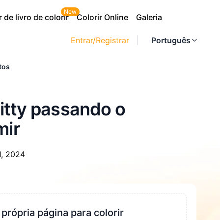
New
 de livro de colorir
Colorir Online
Galeria
Entrar/Registrar
Português
tos
itty passando o
mir
, 2024
 própria página para colorir