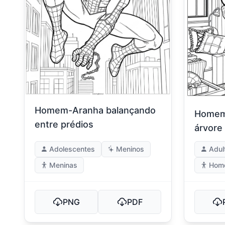
Homem-Aranha balançando
Homem
entre prédios
árvore
Adolescentes
Meninos
Adul
Meninas
Hom
PNG
PDF