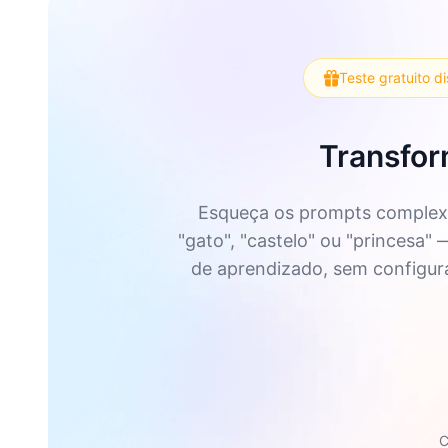
Teste gratuito d
Transfor
Esqueça os prompts complexo
"gato", "castelo" ou "princesa"
de aprendizado, sem configuraç
C