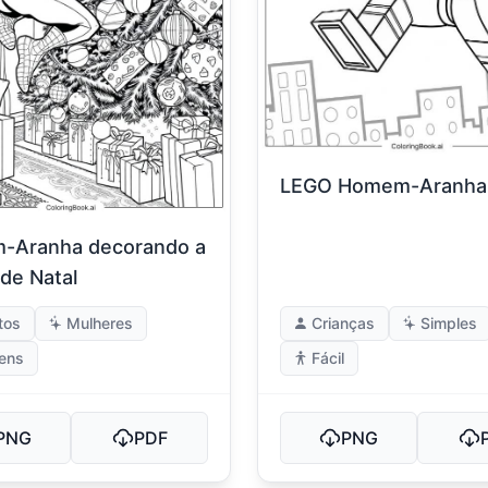
LEGO Homem-Aranha
-Aranha decorando a
 de Natal
tos
Mulheres
Crianças
Simples
ens
Fácil
PNG
PDF
PNG