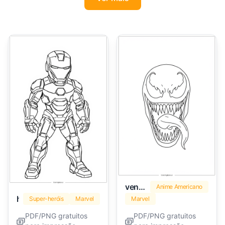
venom
Anime Americano
homem de ferro
Super-heróis
Marvel
Marvel
PDF/PNG gratuitos
PDF/PNG gratuitos