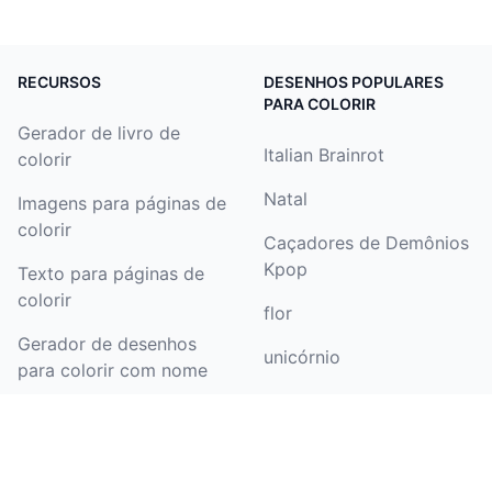
RECURSOS
DESENHOS POPULARES
PARA COLORIR
Gerador de livro de
Italian Brainrot
colorir
Natal
Imagens para páginas de
colorir
Caçadores de Demônios
Kpop
Texto para páginas de
colorir
flor
Gerador de desenhos
unicórnio
para colorir com nome
Halloween
Colorir desenho
patrulha canina
Gerador de páginas para
colorir de aniversário
borboleta