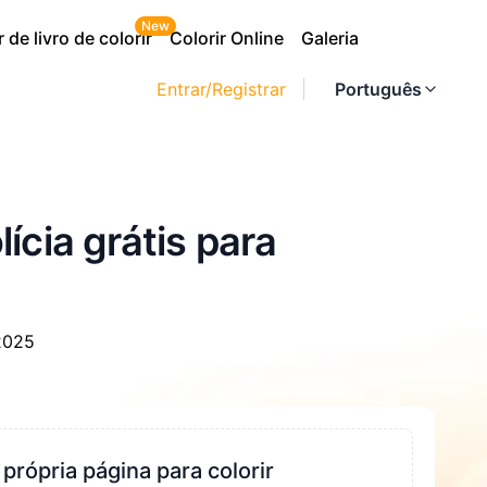
New
 de livro de colorir
Colorir Online
Galeria
Entrar/Registrar
Português
ícia grátis para
 2025
 própria página para colorir