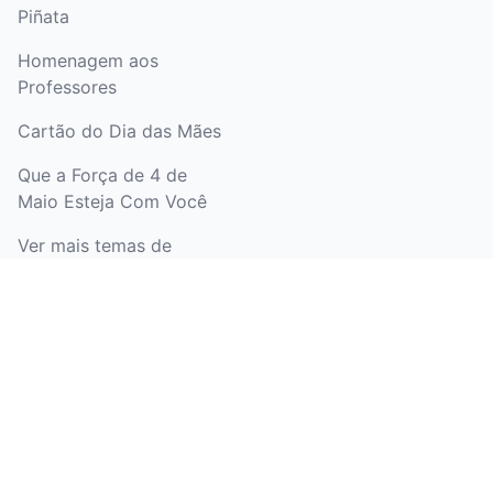
Piñata
Homenagem aos
Professores
Cartão do Dia das Mães
Que a Força de 4 de
Maio Esteja Com Você
Ver mais temas de
desenhos para colorir
LEGAL
Política de Privacidade
Termos e Condições
Política de Reembolso