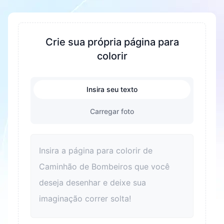
gratuito, com suporte para PDF e PNG.
melhorar a concentração e a paciência,
fomentar a criatividade e a imaginação. Durante
o processo de colorir, a coordenação mão olho e
Crie sua própria página para
as habilidades motoras finas das crianças são
colorir
exercitadas. Ao mesmo tempo, é também uma
ótima maneira de aliviar o estresse e ajudar as
Insira seu texto
crianças a relaxar. Colorir também pode
aprimorar o reconhecimento de cores e
Carregar foto
melhorar o senso estético. Para adultos, colorir
também é uma boa maneira de relaxar e aliviar o
estresse. Além disso, colorir pode se tornar um
elo para as famílias passarem tempo de
qualidade juntas e melhorarem os
relacionamentos entre pais e filhos.