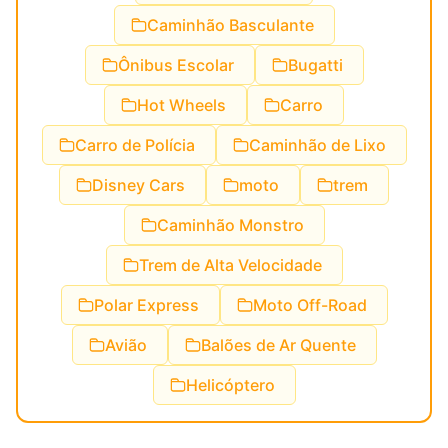
Caminhão Basculante
Ônibus Escolar
Bugatti
Hot Wheels
Carro
Carro de Polícia
Caminhão de Lixo
Disney Cars
moto
trem
Caminhão Monstro
Trem de Alta Velocidade
Polar Express
Moto Off-Road
Avião
Balões de Ar Quente
Helicóptero