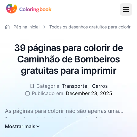
Página inicial
Todos os desenhos gratuitos para colorir
39 páginas para colorir de
Caminhão de Bombeiros
gratuitas para imprimir
Categoria:
Transporte
、
Carros
Publicado em:
December 23, 2025
As páginas para colorir não são apenas uma
forma de entretenimento, mas também uma
Todas as páginas para colorir de Caminhão de
Mostrar mais
ferramenta eficaz para promover o
Bombeiros estão disponíveis para download
desenvolvimento geral das crianças. Elas podem