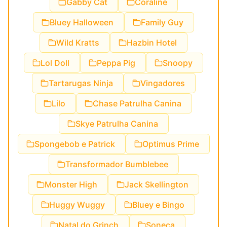
Gabby Cat
Coraline
Bluey Halloween
Family Guy
Wild Kratts
Hazbin Hotel
Lol Doll
Peppa Pig
Snoopy
Tartarugas Ninja
Vingadores
Lilo
Chase Patrulha Canina
Skye Patrulha Canina
Spongebob e Patrick
Optimus Prime
Transformador Bumblebee
Monster High
Jack Skellington
Huggy Wuggy
Bluey e Bingo
Natal do Grinch
Soneca