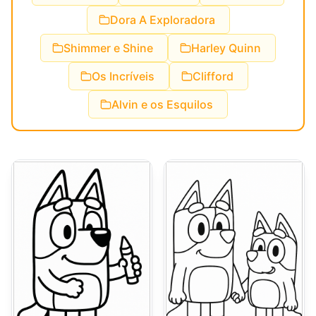
Dora A Exploradora
Shimmer e Shine
Harley Quinn
Os Incríveis
Clifford
Alvin e os Esquilos