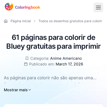
Página inicial
Todos os desenhos gratuitos para colorir
61 páginas para colorir de
Bluey gratuitas para imprimir
Categoria:
Anime Americano
Publicado em:
March 17, 2026
As páginas para colorir não são apenas uma
forma de entretenimento, mas também uma
Todas as páginas para colorir de Bluey estão
Mostrar mais
ferramenta eficaz para promover o
disponíveis para download gratuito, com suporte
desenvolvimento geral das crianças. Elas podem
para PDF e PNG.
melhorar a concentração e a paciência,