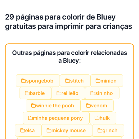
29 páginas para colorir de Bluey
gratuitas para imprimir para crianças
Outras páginas para colorir relacionadas
a Bluey:
spongebob
stitch
minion
barbie
rei leão
sininho
winnie the pooh
venom
minha pequena pony
hulk
elsa
mickey mouse
grinch