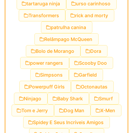
tartaruga ninja
urso carinhoso
Transformers
rick and morty
patrulha canina
Relâmpago McQueen
Bolo de Morango
Dora
power rangers
Scooby Doo
Simpsons
Garfield
Powerpuff Girls
Octonautas
Ninjago
Baby Shark
Smurf
Tom e Jerry
Dog Man
X-Men
Spidey E Seus Incríveis Amigos