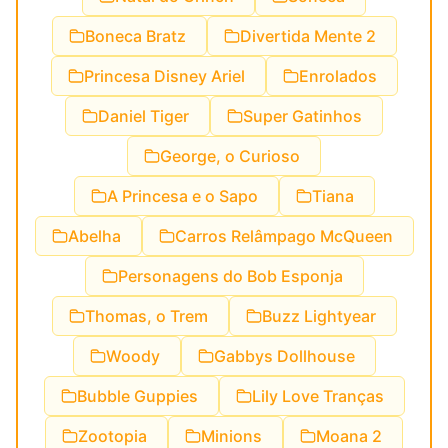
Boneca Bratz
Divertida Mente 2
Princesa Disney Ariel
Enrolados
Daniel Tiger
Super Gatinhos
George, o Curioso
A Princesa e o Sapo
Tiana
Abelha
Carros Relâmpago McQueen
Personagens do Bob Esponja
Thomas, o Trem
Buzz Lightyear
Woody
Gabbys Dollhouse
Bubble Guppies
Lily Love Tranças
Zootopia
Minions
Moana 2