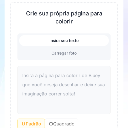
fomentar a criatividade e a imaginação. Durante
o processo de colorir, a coordenação mão olho e
Crie sua própria página para
as habilidades motoras finas das crianças são
colorir
exercitadas. Ao mesmo tempo, é também uma
ótima maneira de aliviar o estresse e ajudar as
Insira seu texto
crianças a relaxar. Colorir também pode
aprimorar o reconhecimento de cores e
Carregar foto
melhorar o senso estético. Para adultos, colorir
também é uma boa maneira de relaxar e aliviar o
estresse. Além disso, colorir pode se tornar um
elo para as famílias passarem tempo de
qualidade juntas e melhorarem os
relacionamentos entre pais e filhos.
Padrão
Quadrado