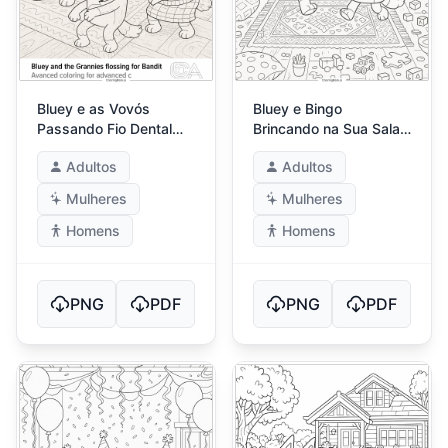
Bluey e as Vovós
Bluey e Bingo
Passando Fio Dental
Brincando na Sua Sala
para o Bandit
de Brinquedos
Adultos
Adultos
Bagunçada
Mulheres
Mulheres
Homens
Homens
PNG
PDF
PNG
PDF