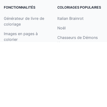
FONCTIONNALITÉS
COLORIAGES POPULAIRES
Générateur de livre de
Italian Brainrot
coloriage
Noël
Images en pages à
Chasseurs de Démons
colorier
Kpop
Texte en pages à
fleur
colorier
licorne
Générateur de coloriages
de noms
Halloween
Coloriser un dessin
Pat'Patrouille
Générateur de pages de
papillon
coloriage d'anniversaire
barbie
Images en art linéaire