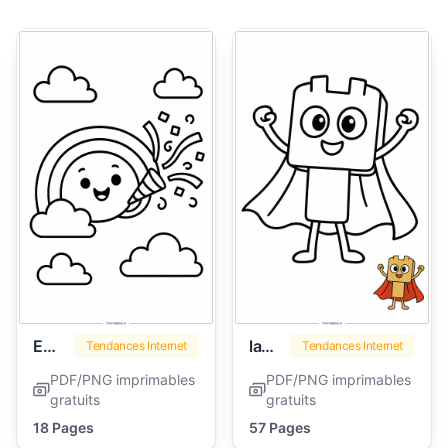
Emoji
lankybox
Tendances Internet
Tendances Internet
PDF/PNG imprimables
PDF/PNG imprimables
gratuits
gratuits
18 Pages
57 Pages