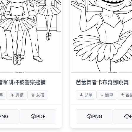
者咖啡杯被警察逮捕
芭蕾舞者卡布奇娜跳舞
年
男孩
女孩
兒童
簡單
容
PNG
PDF
PNG