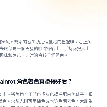
的有腿鯊魚。緊鄰的香蕉頭是個嚴肅的猩猩臉。右上角
央底部是一個兇猛的咖啡杯戰士，手持兩把武士
趣味和創意，非常適合孩子們著色。
ainrot 角色著色頁塗得好看？
突出。鯊魚適合用藍色或灰色調搭配白色鞋子。猩
黑色。火柴人則可用棕色或木質色調著色。大腳生