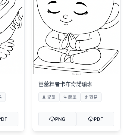
芭蕾舞者卡布奇諾瑜珈
易
兒童
簡單
容易
PDF
PNG
PDF