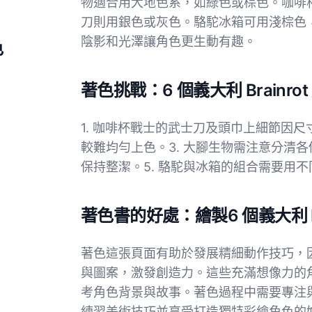
物適合用大地色系，如綠色或棕色。咖啡
刀則用銀色或灰色。駱駝冰箱可用淺棕色
陰影和光澤讓角色更生動有趣。
色
著色挑戰：6 個義大利 Brain
1. 咖啡杯戰士的武士刀及頭巾上細節因尺
較難均勻上色。3. 大腳生物需注意分清各
保持整潔。5. 駱駝與冰箱的組合需要用
著色書的好處：繪製6 個義大利 B
著色這張頁面有助於發展精細動作技巧，
與圖案，激發創造力。這些充滿想像力的
考角色背景與故事。著色過程中需要專注
練習美術技巧並享受打造獨特彩繪角色的