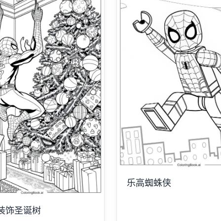
乐高蜘蛛侠
装饰圣诞树