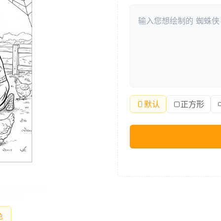
默认
正方形
色