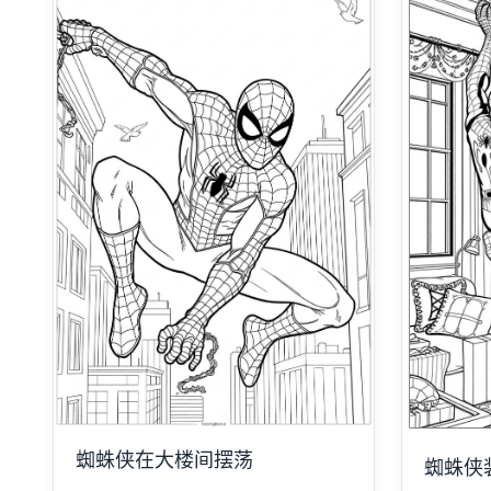
蜘蛛侠在大楼间摆荡
蜘蛛侠