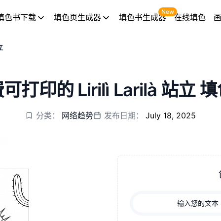
New
填色书下载
填色页生成器
填色书生成器
在线填色
立
可打印的 Lirilì Larilà 站立 
分类：
网络趋势
发布日期：
July 18, 2025
输入您的文本