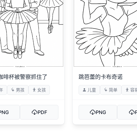
咖啡杯被警察抓住了
跳芭蕾的卡布奇诺
年
男孩
女孩
儿童
简单
容
PNG
PDF
PNG