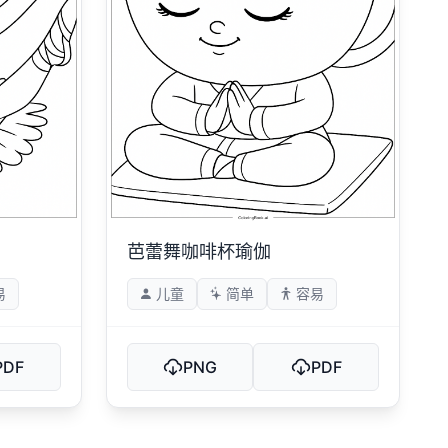
芭蕾舞咖啡杯瑜伽
易
儿童
简单
容易
PDF
PNG
PDF