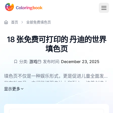
首页
全部免费填色页
18 张免费可打印的 丹迪的世界
填色页
分类:
游戏
发布时间:
December 23, 2025
填色页不仅是一种娱乐形式，更是促进儿童全面发展
的有效工具。它们能增强专注力和耐心，培养创造力
所有 丹迪的世界 填色页均可免费下载，支持 PDF 和
显示更多
和想象力。在填色过程中，儿童的手眼协调能力和精
PNG。
细运动技能得到锻炼。同时，这也是缓解压力、帮助
孩子放松的好方法。填色还能增强色彩识别能力，提
升审美情趣。对于成年人来说，填色也是放松和缓解