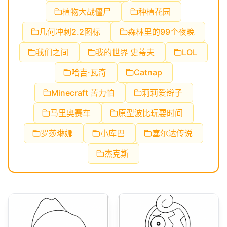
植物大战僵尸
种植花园
几何冲刺2.2图标
森林里的99个夜晚
我们之间
我的世界 史蒂夫
LOL
哈吉·瓦奇
Catnap
Minecraft 苦力怕
莉莉爱辫子
马里奥赛车
原型波比玩耍时间
罗莎琳娜
小库巴
塞尔达传说
杰克斯