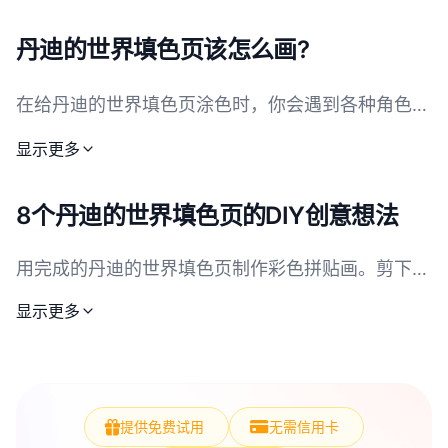
色、精彩故事和独特主题的奇幻地方，特别吸引儿童
和青少年。丹迪的世界已成为填色爱好者喜爱的主
丹迪的世界填色页该怎么画?
题，提供丰富多彩的场景和角色，邀请艺术表达。动
画、漫画和奇趣艺术风格的粉丝尤其喜爱丹迪的世
在给丹迪的世界填色页涂色时，你会遇到各种角色和
界。主题包含各种角色，如友善的动物、顽皮的怪兽
元素。常见角色包括可爱的动物，如兔子和熊，顽皮
显示更多
和魔法生物，每个角色都有独特的造型和个性。丹迪
的怪兽，以及魔法生物如仙女。它们的典型颜色明亮
的世界填色页展示这些角色的不同冒险和场景，使体
欢快。例如，动物通常使用柔和的浅粉、宝宝蓝或淡
8个丹迪的世界填色页的DIY创意想法
验有趣且愉快。这些填色页是探索创造力、放松和享
黄色等柔和色调。怪兽可能用鲜艳的绿色、橙色或紫
受乐趣的绝佳机会，同时用色彩让丹迪的世界栩栩如
色。魔法生物一般带有闪闪发光的颜色，如银色、金
用完成的丹迪的世界填色页制作彩色拼贴画。剪下不
生。无论是在家、学校还是创意工作坊，丹迪的世界
色或浅绿松石色。对年幼儿童来说，适合选择大块区
同角色和场景，粘贴到大海报纸上，创造一个新故
显示更多
填色页套装都是爱好填色与想象新故事者的热门选
事。
域和简单的颜色搭配，让填色过程既有趣又轻松。年
择。这些页面还能促进儿童的精细动作技能和艺术发
长孩子和青少年可以尝试颜色混合或增加阴影，使图
把丹迪的世界填色页做成书签。将页面剪成条，尽可
展。
像更生动。蜡笔、彩色铅笔或记号笔都适合，具体选
能覆膜，打孔后系上丝带，做成可爱的书签。
择取决于年龄和技能水平。家长和老师可以鼓励孩子
提供免费试用
无需信用卡