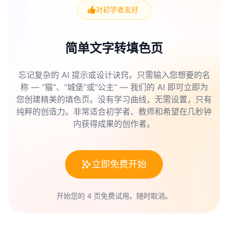
自由想象颜色和设计，令丹迪的世界填色活动更加富
折叠一张彩色的丹迪的世界填色页，内侧写上祝福
对初学者友好
有创意和个性。
语，做成贺卡。是送给亲友的好礼物。
简单文字转填色页
用填色页做布偶。剪下角色粘在冰棒棍上，孩子们可
以用喜欢的丹迪的世界角色表演布偶戏。
忘记复杂的 AI 提示或设计诀窍。只需输入您想要的名
称 — “猫”、“城堡”或“公主” — 我们的 AI 即可立即为
用填色页包小礼物。彩色页面为包装增添个人风格和
您创建精美的填色页。没有学习曲线，无需设置，只有
亮丽色彩。
纯粹的创造力。非常适合初学者、教师和希望在几秒钟
内获得成果的创作者。
试试做桌面日历。选12张丹迪的世界填色页着色后，
贴在卡纸上，做个支架，展示每个月。
立即免费开始
将多张填色页涂色后装订成故事书，孩子们还能自己
写故事内容。
开始您的 4 页免费试用。随时取消。
手工难度较大时，可用填色页做拼贴艺术，装饰盒