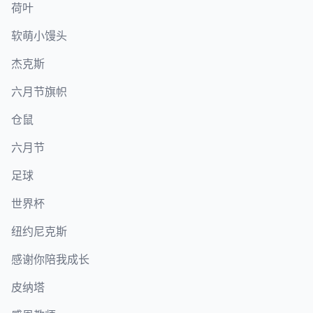
荷叶
软萌小馒头
杰克斯
六月节旗帜
仓鼠
六月节
足球
世界杯
纽约尼克斯
感谢你陪我成长
皮纳塔