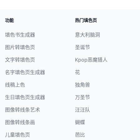
子、瓶子或笔记本，提高作品质感和耐用性。
功能
热门填色页
填色书生成器
意大利脑洞
图片转填色页
圣诞节
文字转填色页
Kpop恶魔猎人
名字填色页生成器
花
线稿上色
独角兽
生日填色页生成器
万圣节
图像转线条艺术
汪汪队
图像转线条画
蝴蝶
儿童填色页
芭比