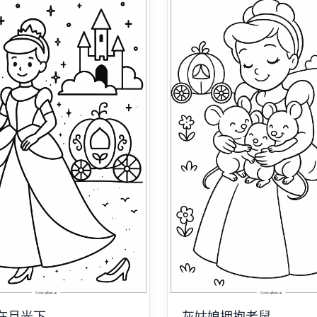
在月光下
灰姑娘拥抱老鼠