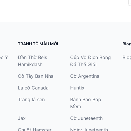
TRANH TÔ MÀU MỚI
Blo
óc Ý
Đền Thờ Beis
Cúp Vô Địch Bóng
Blo
Hamikdash
Đá Thế Giới
Cờ Tây Ban Nha
Cờ Argentina
Lá cờ Canada
Huntix
Trang lá sen
Bánh Bao Bóp
Mềm
Jax
Cờ Juneteenth
Chuột Hamster
Ngày Juneteenth