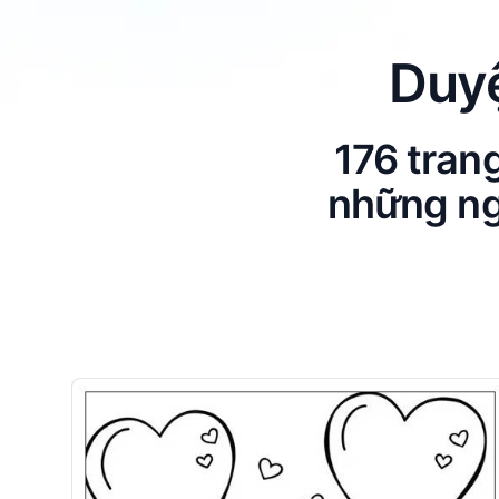
Duy
176 tran
những ng