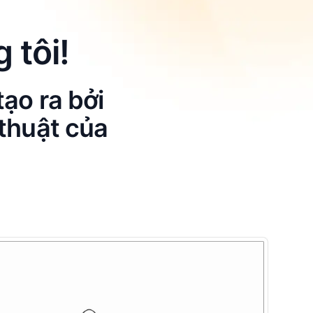
 tôi!
ạo ra bởi
thuật của