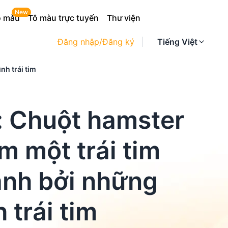
New
ô màu
Tô màu trực tuyến
Thư viện
Đăng nhập/Đăng ký
Tiếng Việt
h trái tim
: Chuột hamster
m một trái tim
nh bởi những
 trái tim