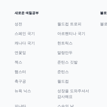
새로운 색칠공부
블로
성전
월드컵 트로피
블
스페인 국기
아르헨티나 국기
캐나다 국기
헌트릭스
연꽃잎
말랑만두
젝스
준틴스 깃발
햄스터
준틴스
축구공
월드컵
뉴욕 닉스
성장을 도와주셔서
감사해요
피냐타
스승의 날