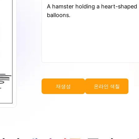
A hamster holding a heart-shaped 
balloons.
재생성
온라인 색칠