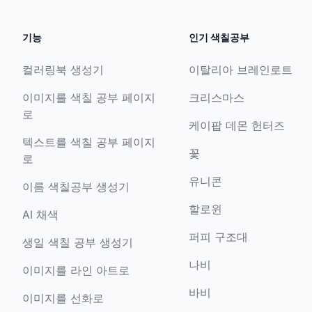
기능
인기 색칠공부
컬러링북 생성기
이탈리아 브레인로트
이미지를 색칠 공부 페이지
크리스마스
로
케이팝 데몬 헌터즈
텍스트를 색칠 공부 페이지
꽃
로
유니콘
이름 색칠공부 생성기
할로윈
AI 채색
퍼피 구조대
생일 색칠 공부 생성기
나비
이미지를 라인 아트로
바비
이미지를 선화로