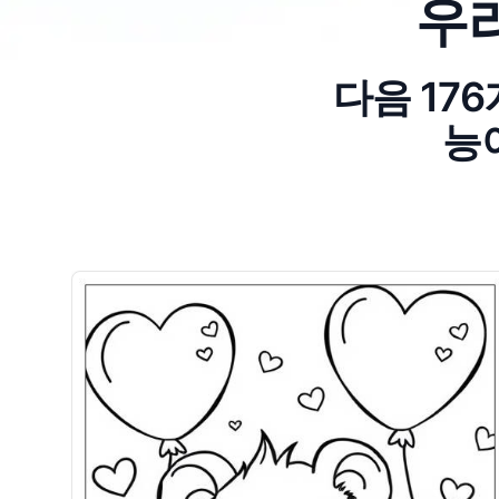
우
다음 17
능