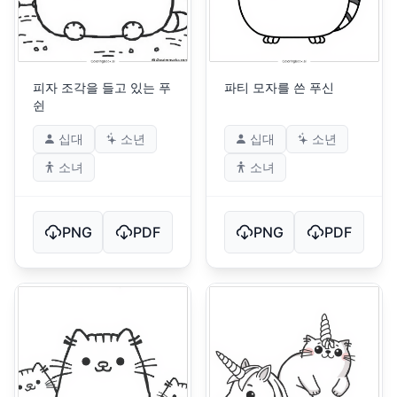
피자 조각을 들고 있는 푸
파티 모자를 쓴 푸신
쉰
십대
소년
십대
소년
소녀
소녀
PNG
PDF
PNG
PDF