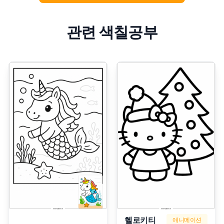
관련 색칠공부
헬로키티
애니메이션