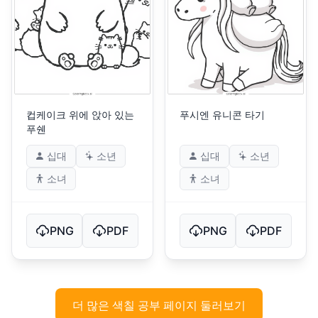
컵케이크 위에 앉아 있는
푸시엔 유니콘 타기
푸쉔
십대
소년
십대
소년
소녀
소녀
PNG
PDF
PNG
PDF
더 많은 색칠 공부 페이지 둘러보기