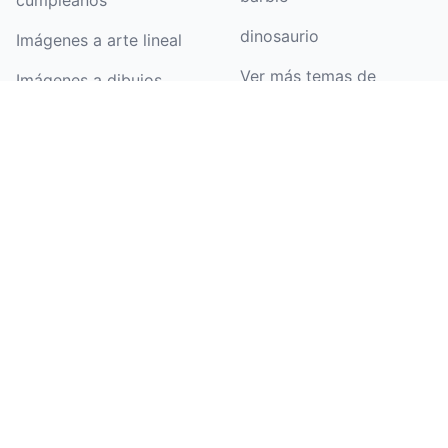
cumpleaños
dinosaurio
Imágenes a arte lineal
Ver más temas de
Imágenes a dibujos
dibujos para colorear
lineales
Dibujos para colorear
para niños
Dibujos para colorear
para adolescentes
Dibujos para colorear
para adultos
Colorear en línea
NUEVOS DIBUJOS PARA
Blog
COLOREAR