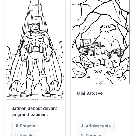
Mini Batcave
Batman debout devant
un grand bâtiment
Enfants
Adolescents
Simple
Garçons