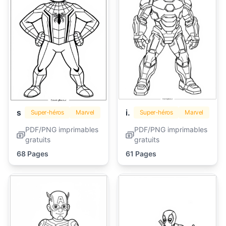
spiderman
iron man
Super-héros
Marvel
Super-héros
Marvel
PDF/PNG imprimables
PDF/PNG imprimables
gratuits
gratuits
68 Pages
61 Pages