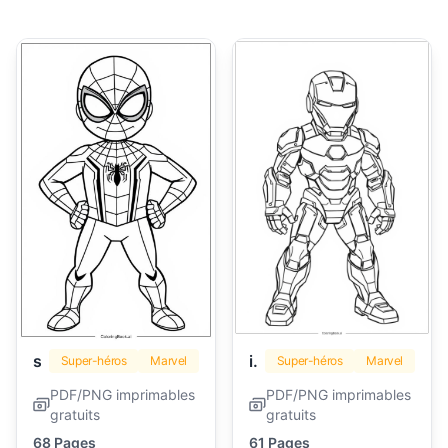
spiderman
iron man
Super-héros
Marvel
Super-héros
Marvel
PDF/PNG imprimables
PDF/PNG imprimables
gratuits
gratuits
68 Pages
61 Pages