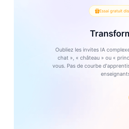
Essai gratuit di
Transform
Oubliez les invites IA complex
chat », « château » ou « prin
vous. Pas de courbe d'apprentiss
enseignants