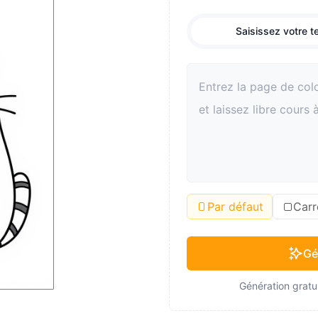
Saisissez votre t
Par défaut
Carr
Gé
Génération gratui