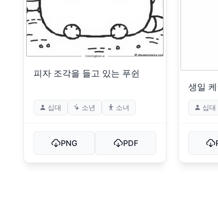
피자 조각을 들고 있는 푸쉰
생일 케
십대
소년
소녀
십대
PNG
PDF