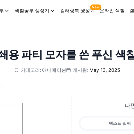
New
부
색칠공부 생성기
컬러링북 생성기
온라인 색칠
쇄용 파티 모자를 쓴 푸신 색
카테고리:
애니메이션
게시됨:
May 13, 2025
나
텍스트 입력