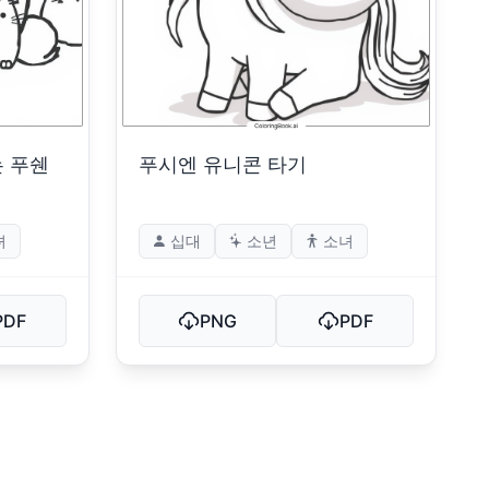
는 푸쉔
푸시엔 유니콘 타기
녀
십대
소년
소녀
PDF
PNG
PDF