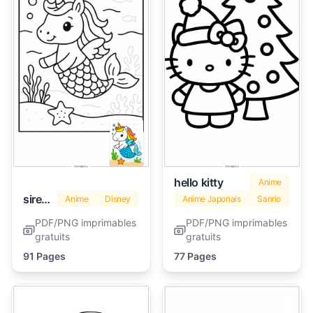
hello kitty
Anime
sirene
Anime
Disney
Anime Japonais
Sanrio
PDF/PNG imprimables
PDF/PNG imprimables
gratuits
gratuits
91 Pages
77 Pages