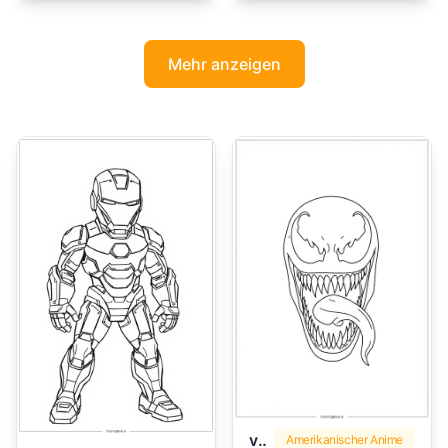
Mehr anzeigen
venom
Amerikanischer Anime