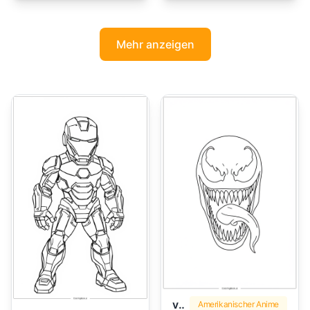
Mehr anzeigen
venom
Amerikanischer Anime