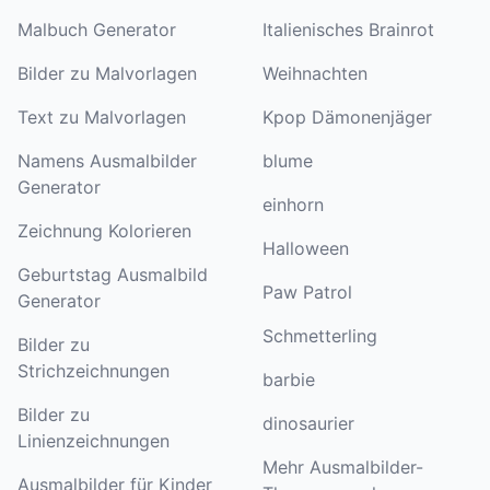
Malbuch Generator
Italienisches Brainrot
Bilder zu Malvorlagen
Weihnachten
Text zu Malvorlagen
Kpop Dämonenjäger
Namens Ausmalbilder
blume
Generator
einhorn
Zeichnung Kolorieren
Halloween
Geburtstag Ausmalbild
Paw Patrol
Generator
Schmetterling
Bilder zu
Strichzeichnungen
barbie
Bilder zu
dinosaurier
Linienzeichnungen
Mehr Ausmalbilder-
Ausmalbilder für Kinder