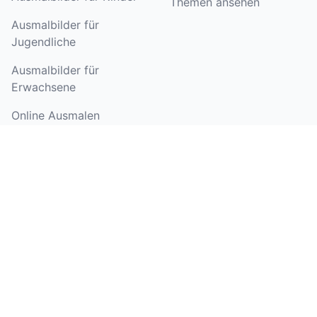
Themen ansehen
Ausmalbilder für
Jugendliche
Ausmalbilder für
Erwachsene
Online Ausmalen
NEUE AUSMALBILDER
Blog
Tempel
Blog
FIFA-
Weltmeisterschaftspokal
Spanische Flagge
Argentinische Flagge