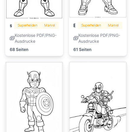
spiderman
Eisenmann
Superhelden
Marvel
Superhelden
Marvel
Kostenlose PDF/PNG-
Kostenlose PDF/PNG-
Ausdrucke
Ausdrucke
68 Seiten
61 Seiten