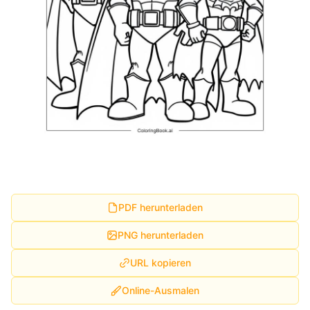
PDF herunterladen
PNG herunterladen
URL kopieren
Online-Ausmalen