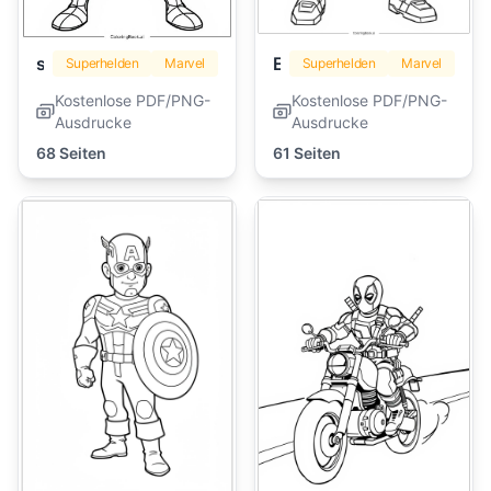
spiderman
Eisenmann
Superhelden
Marvel
Superhelden
Marvel
Kostenlose PDF/PNG-
Kostenlose PDF/PNG-
Ausdrucke
Ausdrucke
68 Seiten
61 Seiten