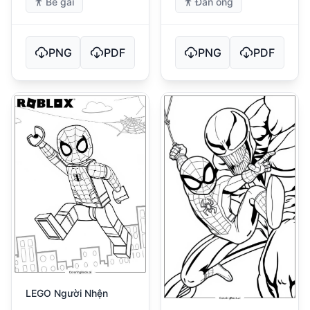
Bé gái
Đàn ông
PNG
PDF
PNG
PDF
LEGO Người Nhện