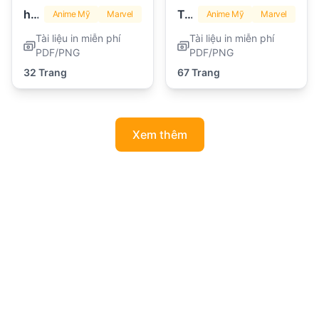
hulk
Transformers
Anime Mỹ
Marvel
Anime Mỹ
Marvel
Tài liệu in miễn phí
Tài liệu in miễn phí
PDF/PNG
PDF/PNG
32 Trang
67 Trang
Xem thêm