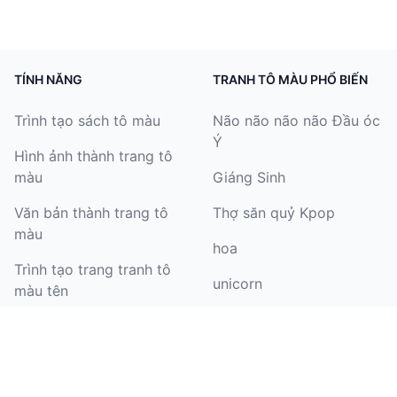
TÍNH NĂNG
TRANH TÔ MÀU PHỔ BIẾN
Trình tạo sách tô màu
Não não não não Đầu óc
Ý
Hình ảnh thành trang tô
màu
Giáng Sinh
Văn bản thành trang tô
Thợ săn quỷ Kpop
màu
hoa
Trình tạo trang tranh tô
unicorn
màu tên
Halloween
Tô màu tranh
đội cứu hỏa Paw Patrol
Trình tạo trang tô màu
sinh nhật
bướm