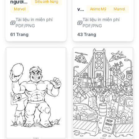
người sắt
Siêu anh hùng
venom
Marvel
Anime Mỹ
Marvel
Tài liệu in miễn phí
Tài liệu in miễn phí
PDF/PNG
PDF/PNG
61 Trang
43 Trang