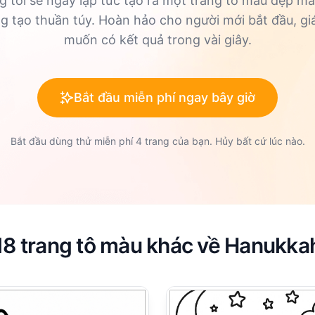
 tôi sẽ ngay lập tức tạo ra một trang tô màu đẹp m
ng tạo thuần túy. Hoàn hảo cho người mới bắt đầu, g
muốn có kết quả trong vài giây.
Bắt đầu miễn phí ngay bây giờ
Bắt đầu dùng thử miễn phí 4 trang của bạn. Hủy bất cứ lúc nào.
18 trang tô màu khác về Hanukka