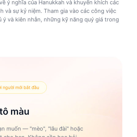
 về ý nghĩa của Hanukkah và khuyến khích các
nh và sự kỷ niệm. Tham gia vào các công việc
ú ý và kiên nhẫn, những kỹ năng quý giá trong
ới người mới bắt đầu
 tô màu
bạn muốn — "mèo", "lâu đài" hoặc