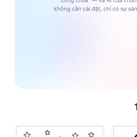
"công chúa" — và AI của chúng
không cần cài đặt, chỉ có sự sá