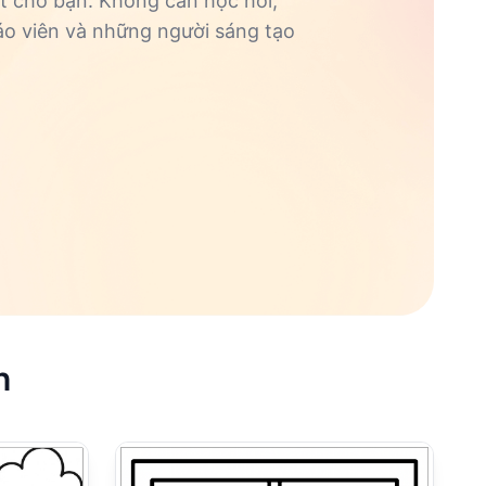
ắt cho bạn. Không cần học hỏi,
iáo viên và những người sáng tạo
h