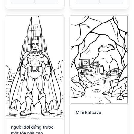
Mini Batcave
người dơi đứng trước
một tòa nhà cao