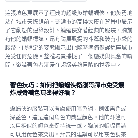
這張填色頁展示了經典的超級英雄蝙蝠俠，他英勇地
站在城市天際線前。哥譚市的高樓大廈在背景中展示
了它動態的建築設計。蝙蝠俠穿著經典的服裝，胸前
有他的蝙蝠標誌，還有隨風飄揚的斗篷和裝有小袋的
腰帶。他堅定的姿態顯示出他隨時準備保護這座城市
免受任何危險。整體場景捕捉了一個懸疑與興奮的瞬
間，邀請著色者沉浸在超級英雄冒險的世界中。
著色技巧：如何把蝙蝠俠衛護哥譚市免受爆
炸威脅著色頁塗得好看？
蝙蝠俠的服裝可以考慮使用暗色調，例如黑色或
深藍色，這是這個角色的典型顏色。他的斗篷可
以用相似的顏色來保持統一感。胸前的蝙蝠標誌
可以用黃色來突出。背景的建築可以用灰色調來