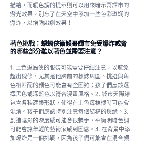
描繪，而暖色調的提示則可以用來暗示哥譚市的
燈光效果。別忘了在天空中添加一些色彩斑斕的
爆炸，以增強戲劇效果！
著色挑戰：蝙蝠俠衛護哥譚市免受爆炸威脅
的哪些部分難以著色並需要注意？
1. 上色蝙蝠俠的服裝可能需要仔細注意，以避免
超出線條，尤其是他胸前的標誌周圍。挑選與角
色相匹配的顏色可能會有些困難；孩子們應該選
擇黑色或深藍色以符合漫畫風格。2. 城市天際線
包含各種建築形狀，使得在上色每棟樓時可能會
混淆。孩子們應該特別注意每個結構的邊緣。3.
創造陰影的深度感可能會很棘手，平衡明暗色調
可能會讓年輕的藝術家感到困惑。4. 在背景中添
加爆炸是一個挑戰，因為孩子們可能會在混合顏