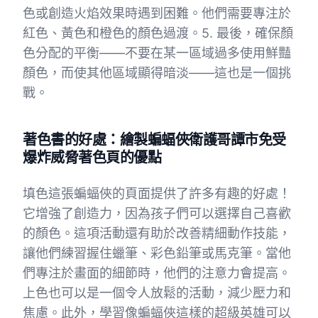
色或創造火焰效果時遇到困難。他們需要專注於
紅色、黃色和橙色的顏色過渡。5. 最後，確保顏
色分配的平衡——不要在某一區域過多使用鮮豔
顏色，而使其他區域顯得暗淡——這也是一個挑
戰。
著色書的好處：繪製蝙蝠俠衛護哥譚市免受
爆炸威脅著色頁的優點
填色這張蝙蝠俠的頁面提供了許多有趣的好處！
它增強了創造力，因為孩子們可以選擇自己喜歡
的顏色。這項活動還有助於改善精細動作技能，
讓他們練習握住蠟筆、彩色鉛筆或馬克筆。當他
們專注於畫面的細節時，他們的注意力會提高。
上色也可以是一個令人放鬆的活動，減少壓力和
焦慮。此外，學習像蝙蝠俠這樣的超級英雄可以