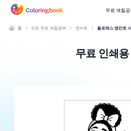
무료 색칠공
홈
모든 무료 색칠공부
엔카토
돌로레스 엥칸토 
무료 인쇄용