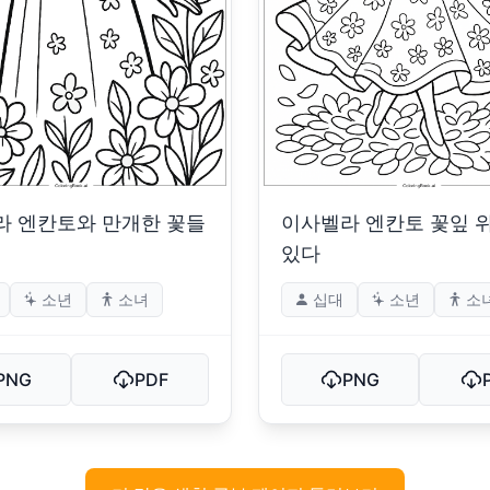
라 엔칸토와 만개한 꽃들
이사벨라 엔칸토 꽃잎 
있다
소년
소녀
십대
소년
소
PNG
PDF
PNG