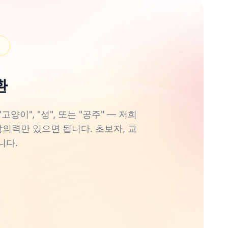
환
이", "성", 또는 "공주" — 저희
창의력만 있으면 됩니다. 초보자, 교
니다.