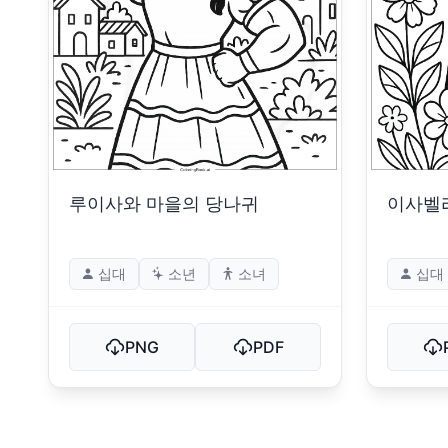
루이사와 마을의 당나귀
이사벨
십대
소년
소녀
십대
PNG
PDF