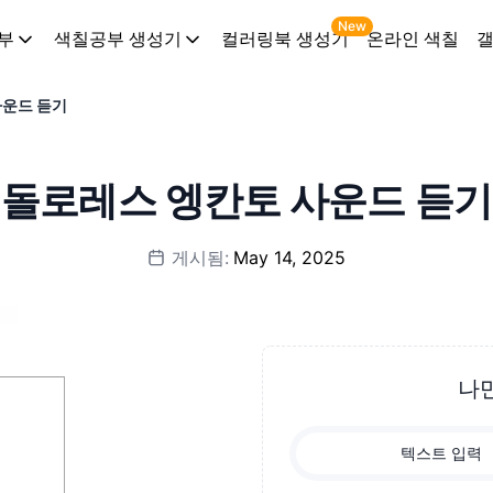
New
부
색칠공부 생성기
컬러링북 생성기
온라인 색칠
사운드 듣기
 돌로레스 엥칸토 사운드 듣기
게시됨:
May 14, 2025
나
텍스트 입력