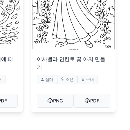
위에 떠
이사벨라 인칸토 꽃 아치 만들
기
녀
십대
소년
소녀
PDF
PNG
PDF