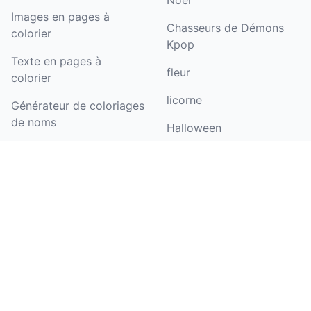
Noël
Images en pages à
Chasseurs de Démons
colorier
Kpop
Texte en pages à
fleur
colorier
licorne
Générateur de coloriages
de noms
Halloween
Coloriser un dessin
Pat'Patrouille
Générateur de pages de
papillon
coloriage d'anniversaire
barbie
Images en art linéaire
dinosaure
Images en dessin au trait
Voir plus de thèmes de
Coloriage pour enfants
coloriage
Coloriage pour