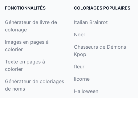
FONCTIONNALITÉS
COLORIAGES POPULAIRES
Générateur de livre de
Italian Brainrot
coloriage
Noël
Images en pages à
Chasseurs de Démons
colorier
Kpop
Texte en pages à
fleur
colorier
licorne
Générateur de coloriages
de noms
Halloween
Coloriser un dessin
Pat'Patrouille
Générateur de pages de
papillon
coloriage d'anniversaire
barbie
Images en art linéaire