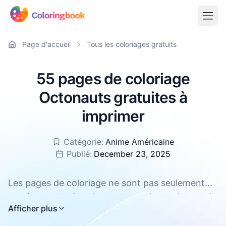
Page d'accueil
Tous les coloriages gratuits
55 pages de coloriage
Octonauts gratuites à
imprimer
Catégorie:
Anime Américaine
Publié:
December 23, 2025
Les pages de coloriage ne sont pas seulement
une forme de divertissement, mais aussi un outil
Toutes les pages de coloriage Octonauts sont
Afficher plus
efficace pour promouvoir le développement
disponibles en téléchargement gratuit, aux
global des enfants. Elles peuvent améliorer la