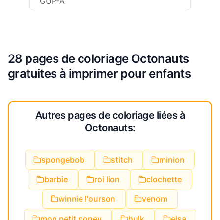
GUP-A
28 pages de coloriage Octonauts
gratuites à imprimer pour enfants
Autres pages de coloriage liées à
Octonauts:
spongebob
stitch
minion
barbie
roi lion
clochette
winnie l'ourson
venom
mon petit poney
hulk
elsa