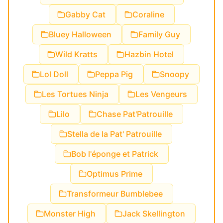
Gabby Cat
Coraline
Bluey Halloween
Family Guy
Wild Kratts
Hazbin Hotel
Lol Doll
Peppa Pig
Snoopy
Les Tortues Ninja
Les Vengeurs
Lilo
Chase Pat'Patrouille
Stella de la Pat' Patrouille
Bob l'éponge et Patrick
Optimus Prime
Transformeur Bumblebee
Monster High
Jack Skellington