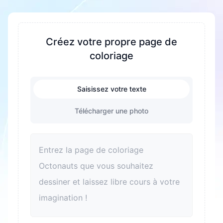
formats PDF et PNG.
concentration et la patience, favoriser la la
créativité et l'imagination. Pendant le processus
de coloriage, la coordination œil main et la
Créez votre propre page de
motricité fine des enfants sont exercées. En
coloriage
même temps, c'est aussi un excellent moyen de
soulager le stress et d'aider les enfants à se
Saisissez votre texte
détendre. Le coloriage peut également améliorer
la reconnaissance des couleurs et le sens
Télécharger une photo
esthétique. Pour les adultes, le coloriage est
aussi un bon moyen de se détendre et de
soulager le stress. De plus, le coloriage peut
devenir un lien pour les familles afin de passer du
temps de qualité ensemble et d'améliorer les
relations parents enfants.