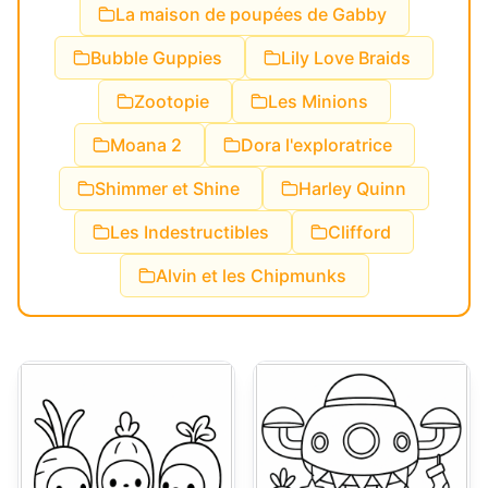
La maison de poupées de Gabby
Bubble Guppies
Lily Love Braids
Zootopie
Les Minions
Moana 2
Dora l'exploratrice
Shimmer et Shine
Harley Quinn
Les Indestructibles
Clifford
Alvin et les Chipmunks