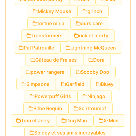
Mickey Mouse
grinch
tortue ninja
ours care
Transformers
rick et morty
Pat'Patrouille
Lightning McQueen
Gâteau de Fraises
Dora
power rangers
Scooby Doo
Simpsons
Garfield
Bluey
Powerpuff Girls
Ninjago
Bébé Requin
Schtroumpf
Tom et Jerry
Dog Man
X-Men
Spidey et ses amis incroyables