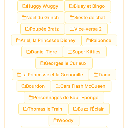
Huggy Wuggy
Bluey et Bingo
Noël du Grinch
Sieste de chat
Poupée Bratz
Vice-versa 2
Ariel, la Princesse Disney
Raiponce
Daniel Tigre
Super Kitties
Georges le Curieux
La Princesse et la Grenouille
Tiana
Bourdon
Cars Flash McQueen
Personnages de Bob l'Éponge
Thomas le Train
Buzz l'Éclair
Woody