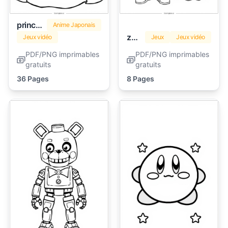
princesse Peach
Anime Japonais
zelda
Jeux vidéo
Jeux
Jeux vidéo
PDF/PNG imprimables
PDF/PNG imprimables
gratuits
gratuits
36 Pages
8 Pages