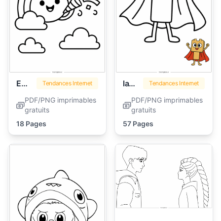
Emoji
lankybox
Tendances Internet
Tendances Internet
PDF/PNG imprimables
PDF/PNG imprimables
gratuits
gratuits
18 Pages
57 Pages