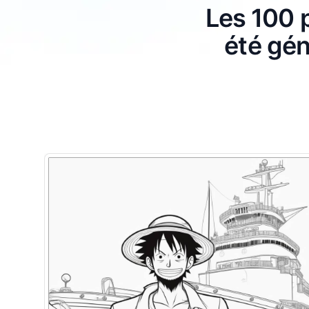
Les 100 p
été gén