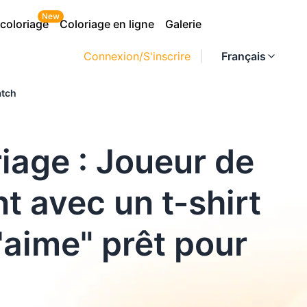
New
 coloriage
Coloriage en ligne
Galerie
Connexion/S'inscrire
Français
atch
iage : Joueur de
nt avec un t-shirt
'aime" prêt pour