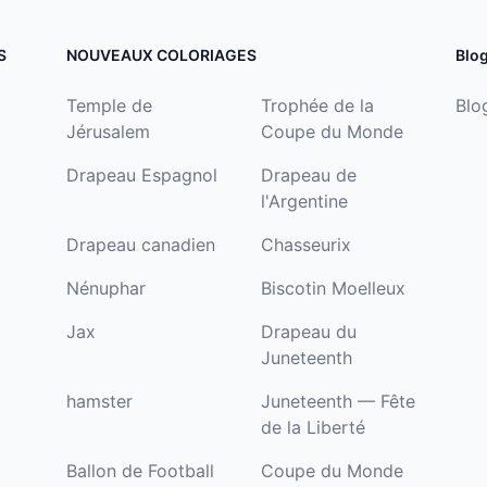
S
NOUVEAUX COLORIAGES
Blo
Temple de
Trophée de la
Blo
Jérusalem
Coupe du Monde
Drapeau Espagnol
Drapeau de
l'Argentine
Drapeau canadien
Chasseurix
Nénuphar
Biscotin Moelleux
Jax
Drapeau du
Juneteenth
hamster
Juneteenth — Fête
de la Liberté
Ballon de Football
Coupe du Monde